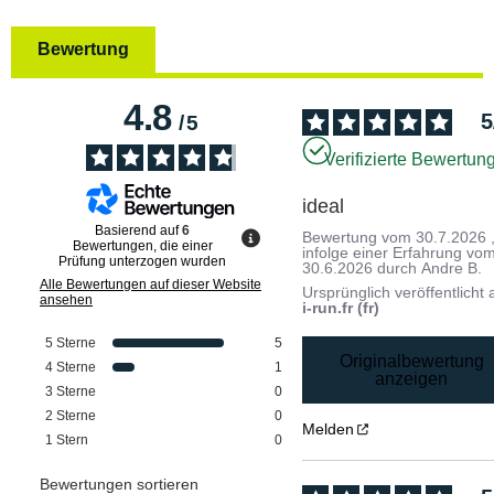
Bewertung
4.8
5
/
5
Verifizierte Bewertun
ideal
Basierend auf
6
Bewertung vom
30.7.2026
Bewertungen, die einer
infolge einer Erfahrung vo
Prüfung unterzogen wurden
30.6.2026
durch
Andre B.
Alle Bewertungen auf dieser Website
Ursprünglich veröffentlicht 
ansehen
i-run.fr (fr)
5
Sterne
5
Originalbewertung
4
Sterne
1
anzeigen
3
Sterne
0
2
Sterne
0
Melden
1
Stern
0
Bewertungen sortieren