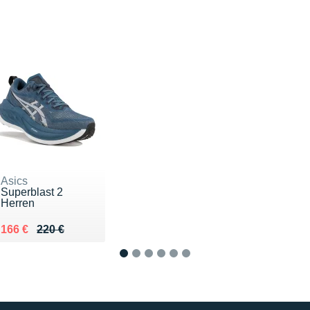
Asics
Superblast 2
Herren
Au lieu de 220 €
Vendu 166 €
166 €
220 €
1
2
3
4
5
6