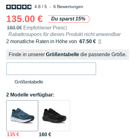
4.8
/
5
-
6
Bewertungen
135.00 €
Du sparst 15%
Unverbindliche Preisempfehlung der Marke
160.0€
Empfohlener Preis
Rabattcoupons für dieses Produkt nicht anwendbar
2 monatliche Raten in Höhe von
67.50 €
Ohne Zusatzkosten
Finde in unserer
Größentabelle
die passende Größe.
Größentabelle
2 Modelle verfügbar:
135 €
160 €