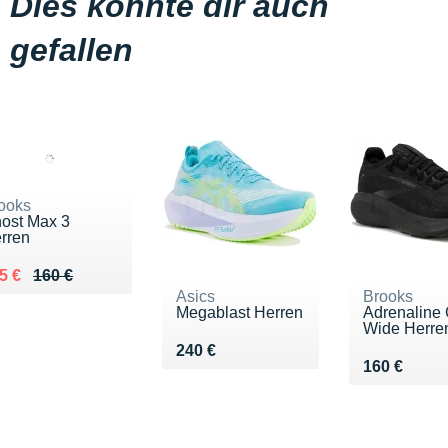
Dies könnte dir auch
gefallen
ooks
ost Max 3
rren
 lieu de 160 €
ndu 125 €
5 €
160 €
Asics
Brooks
Megablast Herren
Adrenaline
Wide Herre
Vendu 240 €
240 €
Vendu 160 
160 €