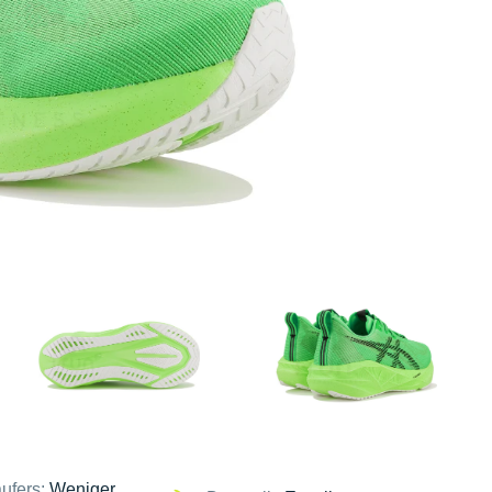
ufers:
Weniger