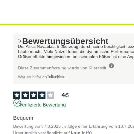
Bewertungsübersicht
Der Asics Novablast 5 überzeugt durch seine Leichtigkeit, ex
Läufe macht. Viele Nutzer loben die dynamische Performan
Größeneffekte hingewiesen: bei schmalen Füßen ist eine A
Diese Zusammenfassung wurde von KI erstellt
Ja
Nein
War es hilfreich?
4
/
5
Verifizierte Bewertung
Bequem
Bewertung vom
7.8.2026
, infolge einer Erfahrung vom
13.7.20
Ursprünglich veröffentlicht auf
i-run.fr (fr)