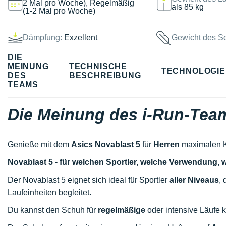
2 Mal pro Woche), Regelmäßig
als 85 kg
(1-2 Mal pro Woche)
Dämpfung:
Exzellent
Gewicht des S
DIE
MEINUNG
TECHNISCHE
TECHNOLOGI
DES
BESCHREIBUNG
TEAMS
Die Meinung des i-Run-Tea
Genieße mit dem
Asics Novablast 5
für
Herren
maximalen K
Novablast 5 - für welchen Sportler, welche Verwendung,
Der Novablast 5 eignet sich ideal für Sportler
aller Niveaus
, 
Laufeinheiten begleitet.
Du kannst den Schuh für
regelmäßige
oder intensive Läufe 