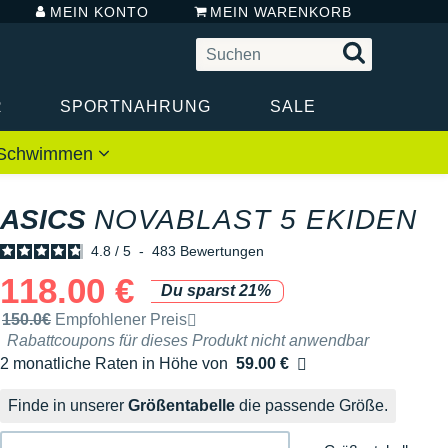
MEIN KONTO
MEIN WARENKORB
R
SPORTNAHRUNG
SALE
 / Schwimmen
ASICS
NOVABLAST 5 EKIDEN
4.8
/
5
-
483
Bewertungen
118.00 €
Du sparst 21%
Unverbindliche Preisempfehlung der Marke
150.0€
Empfohlener Preis
Rabattcoupons für dieses Produkt nicht anwendbar
2 monatliche Raten in Höhe von
59.00 €
Ohne Zusatzkosten
Finde in unserer
Größentabelle
die passende Größe.