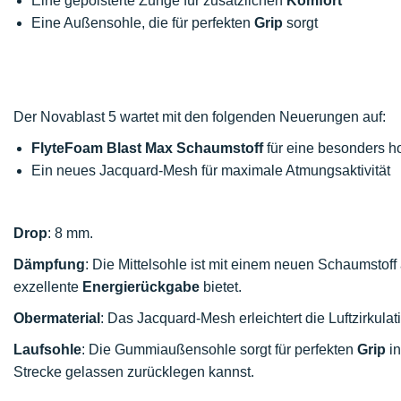
Eine gepolsterte Zunge für zusätzlichen
Komfort
Eine Außensohle, die für perfekten
Grip
sorgt
Der Novablast 5 wartet mit den folgenden Neuerungen auf:
FlyteFoam Blast Max Schaumstoff
für eine besonders h
Ein neues Jacquard-Mesh für maximale Atmungsaktivität
Drop
: 8 mm.
Dämpfung
: Die Mittelsohle ist mit einem neuen Schaumstof
exzellente
Energierückgabe
bietet.
Obermaterial
: Das Jacquard-Mesh erleichtert die Luftzirkulat
Laufsohle
: Die Gummiaußensohle sorgt für perfekten
Grip
in
Strecke gelassen zurücklegen kannst.