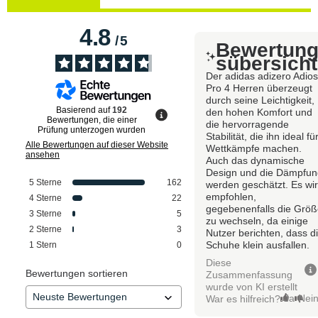
4.8
/
5
Bewertun
sübersicht
Der adidas adizero Adio
Pro 4 Herren überzeugt
durch seine Leichtigkeit,
Basierend auf
192
den hohen Komfort und
Bewertungen, die einer
die hervorragende
Prüfung unterzogen wurden
Stabilität, die ihn ideal fü
Alle Bewertungen auf dieser Website
Wettkämpfe machen.
ansehen
Auch das dynamische
Design und die Dämpfu
5
Sterne
162
werden geschätzt. Es wi
empfohlen,
4
Sterne
22
gegebenenfalls die Grö
3
Sterne
5
zu wechseln, da einige
2
Sterne
3
Nutzer berichten, dass d
Schuhe klein ausfallen.
1
Stern
0
Diese
Bewertungen sortieren
Zusammenfassung
wurde von KI erstellt
Ja
Nei
War es hilfreich?