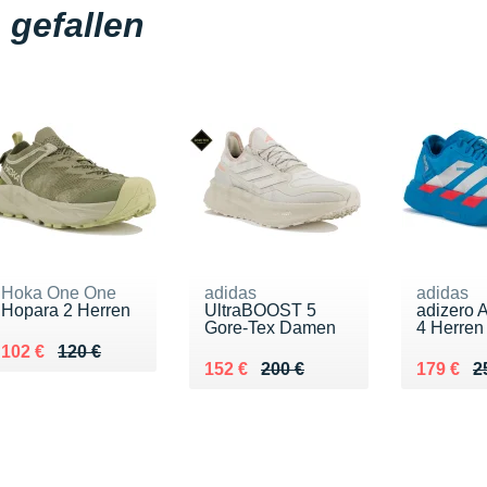
gefallen
Hoka One One
adidas
adidas
Hopara 2 Herren
UltraBOOST 5
adizero 
Gore-Tex Damen
4 Herren
Au lieu de 120 €
Vendu 102 €
102 €
120 €
Au lieu de 200 €
Vendu 152 €
Au lieu 
Vendu 1
152 €
200 €
179 €
2