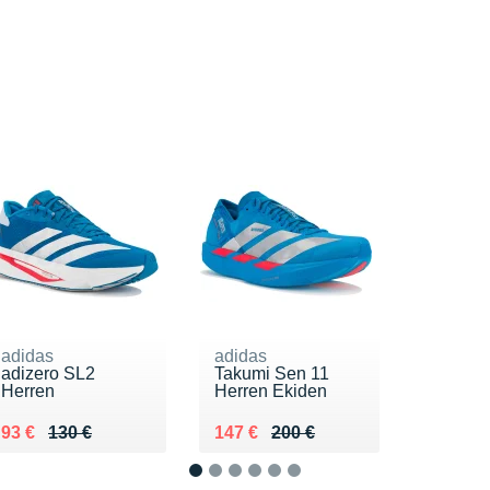
adidas
adidas
adizero SL2
Takumi Sen 11
Herren
Herren Ekiden
Au lieu de 130 €
Vendu 93 €
Au lieu de 200 €
Vendu 147 €
93 €
130 €
147 €
200 €
1
2
3
4
5
6