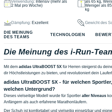
Verwendung:
Intensiv (mehr als
als 65 kg, Weni
2 Mal pro Woche)
Weniger als 85
kg
Dämpfung:
Exzellent
Gewicht des S
DIE MEINUNG
TECHNOLOGIEN
BEWER
DES TEAMS
Die Meinung des i-Run-Tea
Mit dem
adidas UltraBOOST 5X
für Herren steigerst du dei
dir Höchstleistungen zu bieten, und revolutioniert dein Laufe
adidas UltraBOOST 5X - für welchen Sportle
welchen Untergrund?
Dieses vielseitige Modell wurde für Sportler
aller Niveaus
kon
Anfängern als auch erfahrene Marathonläufern.
Der Schuh ist komfortabel und vielseitig einsetzbar und eigne