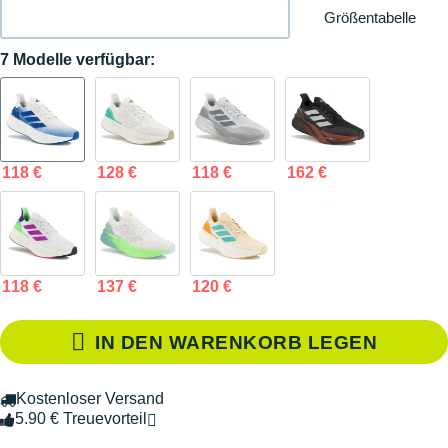
Größentabelle
7 Modelle verfügbar:
118 €
128 €
118 €
162 €
118 €
137 €
120 €
IN DEN WARENKORB LEGEN
Kostenloser Versand
5.90 € Treuevorteil