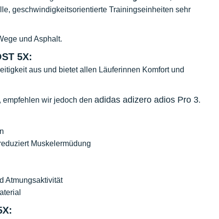
le, geschwindigkeitsorientierte Trainingseinheiten sehr
 Wege und Asphalt.
OST 5X:
itigkeit aus und bietet allen Läuferinnen Komfort und
adidas adizero adios Pro 3
n, empfehlen wir jedoch den
.
an
d reduziert Muskelermüdung
 Atmungsaktivität
terial
5X: