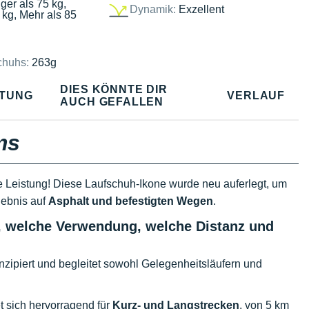
ger als 75 kg,
Dynamik:
Exzellent
 kg, Mehr als 85
chuhs:
263g
DIES KÖNNTE DIR
TUNG
VERLAUF
AUCH GEFALLEN
ms
ne Leistung! Diese Laufschuh-Ikone wurde neu auferlegt, um
rlebnis auf
Asphalt und befestigten Wegen
.
r, welche Verwendung, welche Distanz und
zipiert und begleitet sowohl Gelegenheitsläufern und
t sich hervorragend für
Kurz- und Langstrecken
, von 5 km