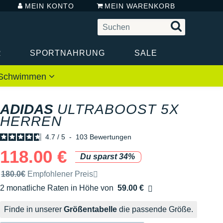
MEIN KONTO
MEIN WARENKORB
R
SPORTNAHRUNG
SALE
 / Schwimmen
ADIDAS
ULTRABOOST 5X
HERREN
4.7
/
5
-
103
Bewertungen
118.00 €
Du sparst 34%
Unverbindliche Preisempfehlung der Marke
180.0€
Empfohlener Preis
2 monatliche Raten in Höhe von
59.00 €
Ohne Zusatzkosten
Finde in unserer
Größentabelle
die passende Größe.