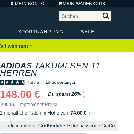
MEIN KONTO
MEIN WARENKORB
R
SPORTNAHRUNG
SALE
 / Schwimmen
ADIDAS
TAKUMI SEN 11
HERREN
4.8
/
5
-
18
Bewertungen
148.00 €
Du sparst 26%
Unverbindliche Preisempfehlung der Marke
200.0€
Empfohlener Preis
2 monatliche Raten in Höhe von
74.00 €
Ohne Zusatzkosten
Finde in unserer
Größentabelle
die passende Größe.