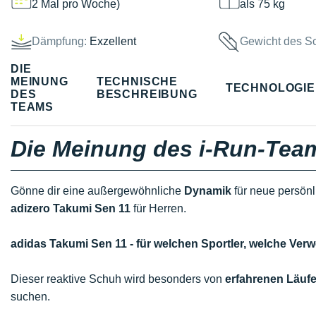
2 Mal pro Woche)
als 75 kg
Dämpfung:
Exzellent
Gewicht des S
DIE
MEINUNG
TECHNISCHE
TECHNOLOGI
DES
BESCHREIBUNG
TEAMS
Die Meinung des i-Run-Tea
Gönne dir eine außergewöhnliche
Dynamik
für neue persönl
adizero Takumi Sen 11
für Herren.
adidas Takumi Sen 11 - für welchen Sportler, welche V
Dieser reaktive Schuh wird besonders von
erfahrenen Läuf
suchen.