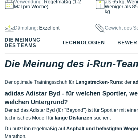
Verwendung:
Regelmäßig (1-2
als 65 kg, Weni
Mal pro Woche)
Weniger als 85
kg
Dämpfung:
Exzellent
Gewicht des S
DIE MEINUNG
TECHNOLOGIEN
BEWER
DES TEAMS
Die Meinung des i-Run-Tea
Der optimale Trainingsschuh für
Langstrecken-Runs
: der
ad
adidas Adistar Byd - für welchen Sportler, 
welchen Untergrund?
Der adidas Adistar Byd (für "Beyond") ist für Sportler mit ein
technisches Modell für
lange Distanzen
suchen.
Du nutzt ihn regelmäßig auf
Asphalt und befestigten Wege
Marathon.