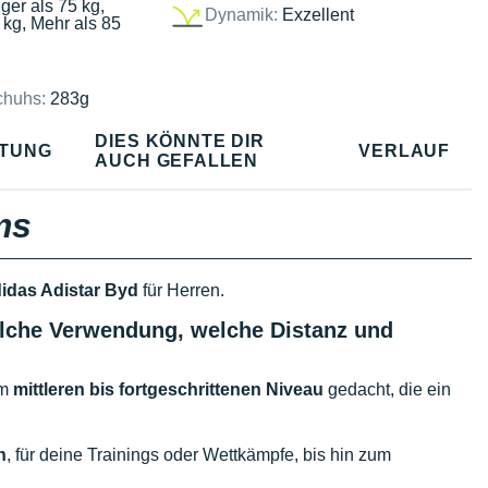
ger als 75 kg,
Dynamik:
Exzellent
 kg, Mehr als 85
chuhs:
283g
DIES KÖNNTE DIR
TUNG
VERLAUF
AUCH GEFALLEN
ms
idas Adistar Byd
für Herren.
welche Verwendung, welche Distanz und
em
mittleren bis fortgeschrittenen Niveau
gedacht, die ein
n
, für deine Trainings oder Wettkämpfe, bis hin zum