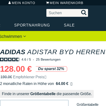
MEIN KONTO
MEIN WARENKORB
R
SPORTNAHRUNG
SALE
 / Schwimmen
ADIDAS
ADISTAR BYD HERREN
4.6
/
5
-
25
Bewertungen
128.00 €
Du sparst 32%
Unverbindliche Preisempfehlung der Marke
190.0€
Empfohlener Preis
2 monatliche Raten in Höhe von
64.00 €
Ohne Zusatzkosten
Finde in unserer
Größentabelle
die passende Größe.
Größentabelle