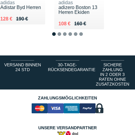
adidas
adidas
Adistar Byd Herren
adizero Boston 13
Herren Ekiden
Au lieu de 190 €
Vendu 128 €
128 €
190 €
Au lieu de 160 €
Vendu 108 €
108 €
160 €
1
2
3
4
5
6
VERSAND BINNEN
30-TAGE-
SICHERE
24 STD
RÜCKSENDEGARANTIE
ZAHLUNG
IN 2 ODER 3
RATEN OHNE
ZUSATZKOSTEN
ZAHLUNGSMÖGLICHKEITEN
UNSERE VERSANDPARTNER