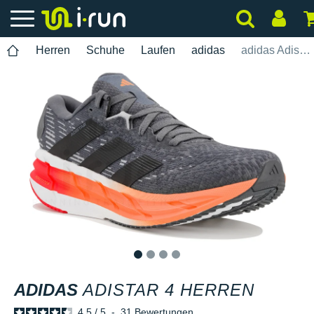
Herren
Schuhe
Laufen
adidas
adidas Adistar 4 Herren
1
2
3
4
ADIDAS
ADISTAR 4 HERREN
4.5
/
5
-
31
Bewertungen