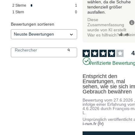
wählen, da die Schuhe
2
Sterne
1
tendenziell größer
ausfallen.
1
Stern
0
Diese
Bewertungen sortieren
Zusammenfassung
wurde von KI erstellt
Ja
Nei
War es hilfreich?
4
Verifizierte Bewertun
Entspricht den 
Erwartungen, mal 
sehen, wie sie sich im
Gebrauch bewähren
Bewertung vom
27.6.2026
infolge einer Erfahrung vo
4.6.2026
durch
François-m
L.
Ursprünglich veröffentlicht 
i-run.fr (fr)