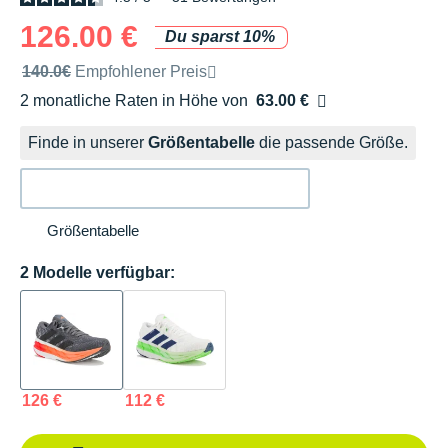
126.00 €
Du sparst 10%
Unverbindliche Preisempfehlung der Marke
140.0€
Empfohlener Preis
2 monatliche Raten in Höhe von
63.00 €
Ohne Zusatzkosten
Finde in unserer
Größentabelle
die passende Größe.
Größentabelle
2 Modelle verfügbar:
126 €
112 €