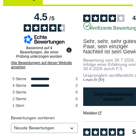
4.5
4
/
5
Verifizierte Bewertun
Sehr, sehr, sehr gutes
Paar, sein einziger 
Basierend auf
4
Nachteil ist sein Gewi
Bewertungen, die einer
Prüfung unterzogen wurden
Bewertung vom
30.7.2026
Alle Bewertungen auf dieser Website
infolge einer Erfahrung vo
ansehen
30.6.2026
durch
F.S.
Ursprünglich veröffentlicht 
5
Sterne
2
i-run.fr (fr)
4
Sterne
2
3
Sterne
0
Originalbewertung
anzeigen
2
Sterne
0
1
Stern
0
Melden
Bewertungen sortieren
5