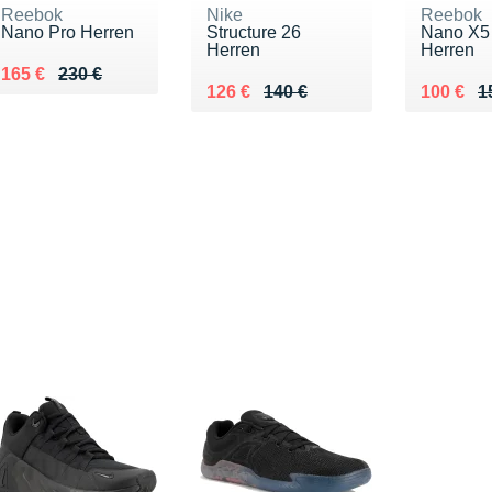
Reebok
Nike
Reebok
Nano Pro Herren
Structure 26
Nano X5
Herren
Herren
Au lieu de 230 €
Vendu 165 €
165 €
230 €
Au lieu de 140 €
Vendu 126 €
Au lieu 
Vendu 1
126 €
140 €
100 €
1