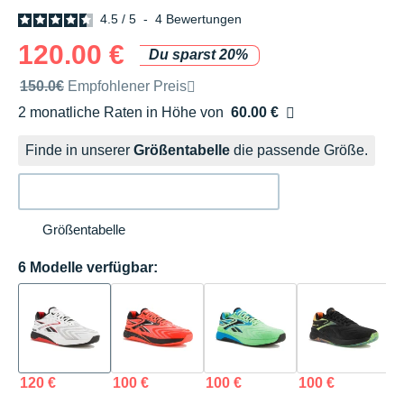
4.5
/
5
-
4
Bewertungen
120.00 €
Du sparst 20%
Unverbindliche Preisempfehlung der Marke
150.0€
Empfohlener Preis
2 monatliche Raten in Höhe von
60.00 €
Ohne Zusatzkosten
Finde in unserer
Größentabelle
die passende Größe.
Größentabelle
6 Modelle verfügbar:
120 €
100 €
100 €
100 €
1