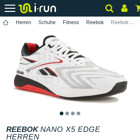
Herren
Schuhe
Fitness
Reebok
Reebok Nano X5 Edge Herren
1
2
3
4
REEBOK
NANO X5 EDGE
HERREN