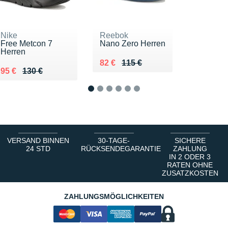
Nike
Reebok
Free Metcon 7
Nano Zero Herren
Herren
Au lieu de 115 €
Vendu 82 €
82 €
115 €
Au lieu de 130 €
Vendu 95 €
95 €
130 €
1
2
3
4
5
6
VERSAND BINNEN
30-TAGE-
SICHERE
24 STD
RÜCKSENDEGARANTIE
ZAHLUNG
IN 2 ODER 3
RATEN OHNE
ZUSATZKOSTEN
ZAHLUNGSMÖGLICHKEITEN