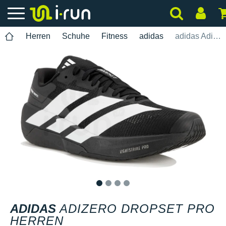
Herren
Schuhe
Fitness
adidas
adidas Adizero Dropset Pro Herren
1
2
3
4
ADIDAS
ADIZERO DROPSET PRO
HERREN