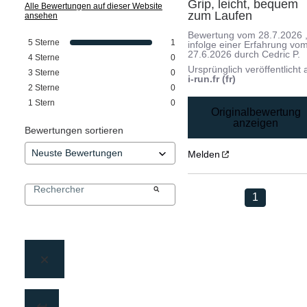
Grip, leicht, bequem 
Alle Bewertungen auf dieser Website
zum Laufen
ansehen
Bewertung vom
28.7.2026
5
Sterne
1
infolge einer Erfahrung vo
27.6.2026
durch
Cedric P.
4
Sterne
0
Ursprünglich veröffentlicht 
3
Sterne
0
i-run.fr (fr)
2
Sterne
0
1
Stern
0
Originalbewertung
anzeigen
Bewertungen sortieren
Melden
1