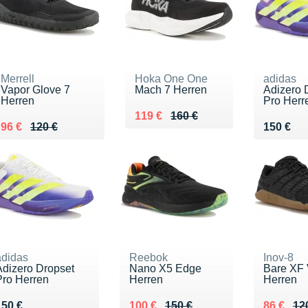
Merrell
Hoka One One
adidas
Vapor Glove 7
Mach 7 Herren
Adizero 
Herren
Pro Herr
Au lieu de 160 €
Vendu 119 €
119 €
160 €
Au lieu de 120 €
Vendu 96 €
Vendu 1
96 €
120 €
150 €
adidas
Reebok
Inov-8
Adizero Dropset
Nano X5 Edge
Bare XF
Pro Herren
Herren
Herren
Vendu 150 €
Au lieu de 150 €
Vendu 100 €
Au lieu 
Vendu 8
150 €
100 €
150 €
86 €
12