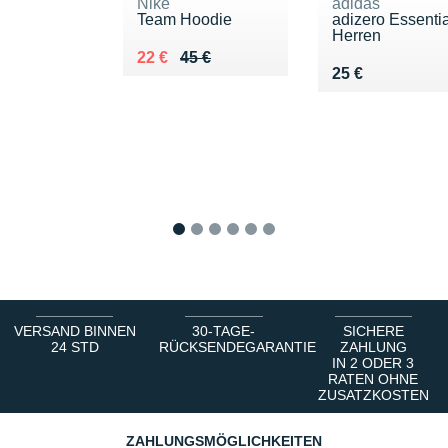
Nike
adidas
Team Hoodie
adizero Essenti
Herren
Au lieu de 45 €
Vendu 22 €
22 €
45 €
Vendu 25 €
25 €
1
2
3
4
5
6
VERSAND BINNEN
30-TAGE-
SICHERE
24 STD
RÜCKSENDEGARANTIE
ZAHLUNG
IN 2 ODER 3
RATEN OHNE
ZUSATZKOSTEN
ZAHLUNGSMÖGLICHKEITEN