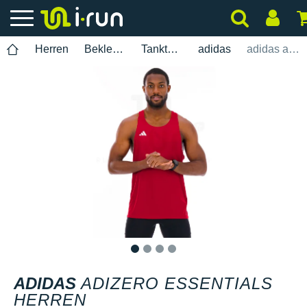
Herren
Bekleidung
Tanktops
adidas
adidas adizero Essentials Herren
1
2
3
4
ADIDAS
ADIZERO ESSENTIALS
HERREN