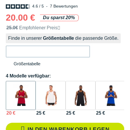
4.6
/
5
-
7
Bewertungen
20.00 €
Du sparst 20%
Unverbindliche Preisempfehlung der Marke
25.0€
Empfohlener Preis
Finde in unserer
Größentabelle
die passende Größe.
Größentabelle
4 Modelle verfügbar:
20 €
25 €
25 €
25 €
IN DEN WARENKORB LEGEN