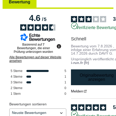
Bewertung
4.6
3
/
5
Verifizierte Bewertun
Schnell
Basierend auf
7
Bewertung vom
7.8.2026
,
Bewertungen, die einer
infolge einer Erfahrung vo
Prüfung unterzogen wurden
14.7.2026
durch
DAVY G.
Alle Bewertungen auf dieser Website
Ursprünglich veröffentlicht 
ansehen
i-run.fr (fr)
5
Sterne
5
Originalbewertung
4
Sterne
1
anzeigen
3
Sterne
1
2
Sterne
0
Melden
1
Stern
0
Bewertungen sortieren
5