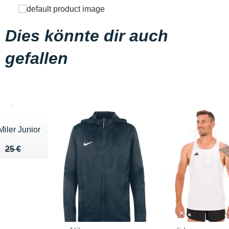
Dies könnte dir auch
gefallen
Miler Junior
ieu de 25 €
u 16 €
25 €