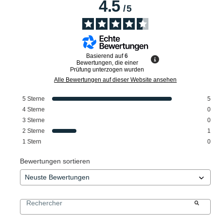
4.5
/
5
Basierend auf
6
Bewertungen, die einer
Prüfung unterzogen wurden
Alle Bewertungen auf dieser Website ansehen
5
Sterne
5
4
Sterne
0
3
Sterne
0
2
Sterne
1
1
Stern
0
Bewertungen sortieren