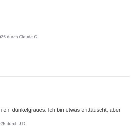
026
durch
Claude C.
n ein dunkelgraues. Ich bin etwas enttäuscht, aber 
025
durch
J.D.