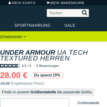
MEIN KONTO
MEIN WARENKORB
R
SPORTNAHRUNG
SALE
 / Schwimmen
UNDER ARMOUR
UA TECH
TEXTURED HERREN
4.5
/
5
-
6
Bewertungen
28.00 €
Du sparst 15%
Unverbindliche Preisempfehlung der Marke
33.0€
Empfohlener Preis
Finde in unserer
Größentabelle
die passende Größe.
Größentabelle