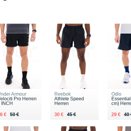
nder Armour
Reebok
Odlo
elociti Pro Herren
Athlete Speed
Essential
 INCH
Herren
cm) Herre
u lieu de 50 €
endu 36 €
Au lieu de 45 €
Vendu 30 €
Au lieu d
Vendu 29
6 €
50 €
30 €
45 €
29 €
40 