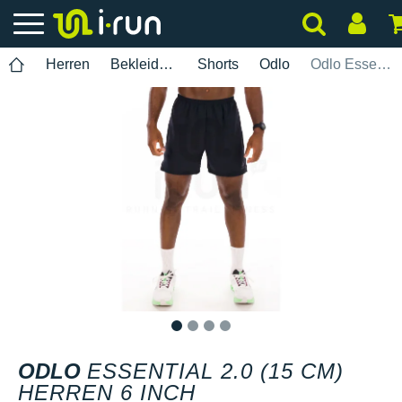
Herren
Bekleidung
Shorts
Odlo
Odlo Essential 2.0 (15 cm) Herren 6 INCH
1
2
3
4
ODLO
ESSENTIAL 2.0 (15 CM)
HERREN 6 INCH