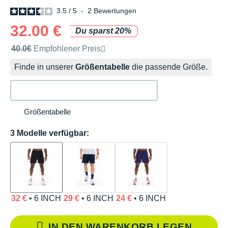
3.5
/
5
-
2
Bewertungen
32.00 €
Du sparst 20%
Unverbindliche Preisempfehlung der Marke
40.0€
Empfohlener Preis
Finde in unserer
Größentabelle
die passende Größe.
Größentabelle
3 Modelle verfügbar:
32 €
• 6 INCH
29 €
• 6 INCH
24 €
• 6 INCH
IN DEN WARENKORB LEGEN