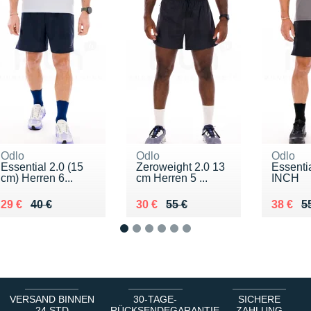
Odlo
Odlo
Odlo
Essential 2.0 (15
Zeroweight 2.0 13
Essenti
cm) Herren 6...
cm Herren 5 ...
INCH
Au lieu de 40 €
Vendu 29 €
Au lieu de 55 €
Vendu 30 €
Au lieu
Vendu 
29 €
40 €
30 €
55 €
38 €
5
1
2
3
4
5
6
VERSAND BINNEN
30-TAGE-
SICHERE
24 STD
RÜCKSENDEGARANTIE
ZAHLUNG