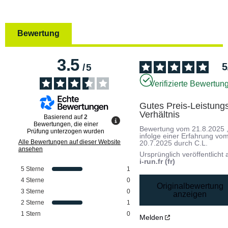
Bewertung
3.5
5
/
5
Verifizierte Bewertun
Gutes Preis-Leistung
Verhältnis
Basierend auf
2
Bewertungen, die einer
Bewertung vom
21.8.2025
Prüfung unterzogen wurden
infolge einer Erfahrung vo
Alle Bewertungen auf dieser Website
20.7.2025
durch
C.L.
ansehen
Ursprünglich veröffentlicht 
i-run.fr (fr)
5
Sterne
1
4
Sterne
0
Originalbewertung
3
Sterne
0
anzeigen
2
Sterne
1
1
Stern
0
Melden