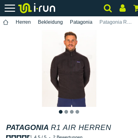
Herren
Bekleidung
Patagonia
Patagonia R1 Air Herren
1
2
3
4
PATAGONIA
R1 AIR HERREN
4.5
/
5
-
2
Bewertungen