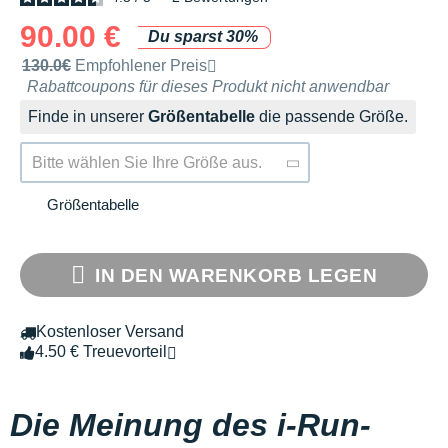
90.00 €
Du sparst 30%
Unverbindliche Preisempfehlung der Marke
130.0€
Empfohlener Preis
Rabattcoupons für dieses Produkt nicht anwendbar
Finde in unserer
Größentabelle
die passende Größe.
Bitte wählen Sie Ihre Größe aus.
Größentabelle
IN DEN WARENKORB LEGEN
Kostenloser Versand
4.50 € Treuevorteil
Die Meinung des i-Run-