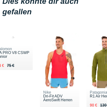
Dies könnte dir auch
gefallen
alomon
A PRO V8 CSWP
unior
 lieu de 75 €
endu 54 €
4 €
75 €
Nike
Patagoni
Dri-Fit ADV
R1 Air He
AeroSwift Herren
Au lieu d
Vendu 90
90 €
130