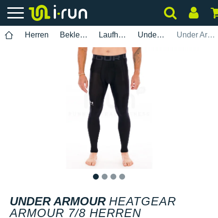
Herren
Bekleidung
Laufhosen
Under Armour
Under Armour HeatGear Armour 7/8 Herren
1
2
3
4
UNDER ARMOUR
HEATGEAR
ARMOUR 7/8 HERREN