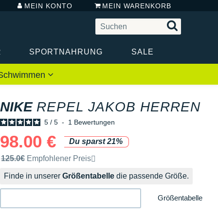
MEIN KONTO
MEIN WARENKORB
R
SPORTNAHRUNG
SALE
 / Schwimmen
NIKE
REPEL JAKOB HERREN
5
/
5
-
1
Bewertungen
98.00 €
Du sparst 21%
Unverbindliche Preisempfehlung der Marke
125.0€
Empfohlener Preis
Finde in unserer
Größentabelle
die passende Größe.
Größentabelle