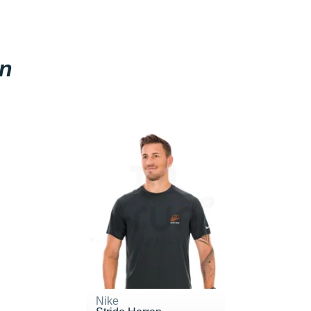
en
Nike