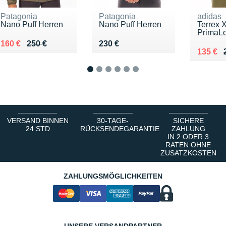
Patagonia
Patagonia
adidas
Nano Puff Herren
Nano Puff Herren
Terrex 
PrimaLo
Au lieu de 250 €
Vendu 160 €
Vendu 230 €
160 €
250 €
230 €
Au lieu
Vendu 
135 €
1
2
3
4
5
6
VERSAND BINNEN
30-TAGE-
SICHERE
24 STD
RÜCKSENDEGARANTIE
ZAHLUNG
IN 2 ODER 3
RATEN OHNE
ZUSATZKOSTEN
ZAHLUNGSMÖGLICHKEITEN