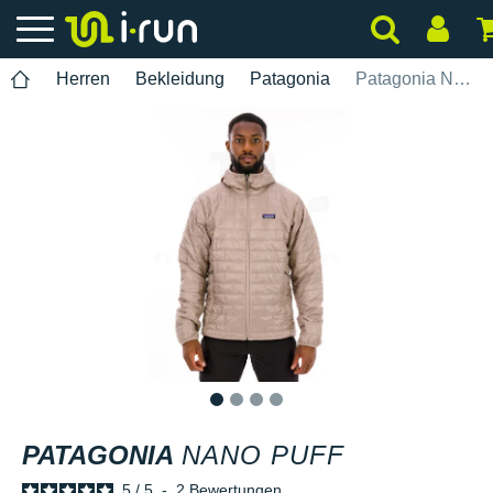
Herren
Bekleidung
Patagonia
Patagonia Nano Puff
1
2
3
4
PATAGONIA
NANO PUFF
5
/
5
-
2
Bewertungen