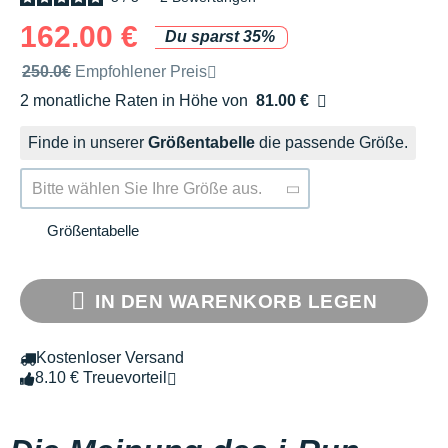
162.00 €
Du sparst 35%
Unverbindliche Preisempfehlung der Marke
250.0€
Empfohlener Preis
2 monatliche Raten in Höhe von
81.00 €
Ohne Zusatzkosten
Finde in unserer
Größentabelle
die passende Größe.
Bitte wählen Sie Ihre Größe aus.
Größentabelle
IN DEN WARENKORB LEGEN
Kostenloser Versand
8.10 € Treuevorteil