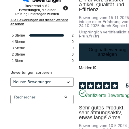
Artikel. Qualität und 
Basierend auf
2
Effizienz.
Bewertungen, die einer
Prüfung unterzogen wurden
Bewertung vom
15.11.202
Alle Bewertungen auf dieser Website
infolge einer Erfahrung vo
ansehen
24.10.2025
durch
Sophie L
Ursprünglich veröffentlicht 
5
Sterne
2
i-run.fr (fr)
4
Sterne
0
3
Sterne
0
Originalbewertung
anzeigen
2
Sterne
0
1
Stern
0
Melden
Bewertungen sortieren
5
Verifizierte Bewertun
Sehr gutes Produkt, 
sehr atmungsaktiv, 
etwas lange Ärmel
Bewertung vom
10.5.2024