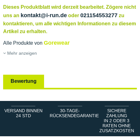
Dieses Produktblatt wird derzeit bearbeitet. Zögere nicht
kontakt@i-run.de
021154553277
uns an
oder
zu
kontaktieren, um alle wichtigen Informationen zu diesem
Artikel zu erhalten.
Gorewear
Alle Produkte von
Mehr anzeigen
Bewertung
VERSAND BINNEN
30-TAGE-
SICHERE
24 STD
RÜCKSENDEGARANTIE
ZAHLUNG
IN 2 ODER 3
RATEN OHNE
ZUSATZKOSTEN