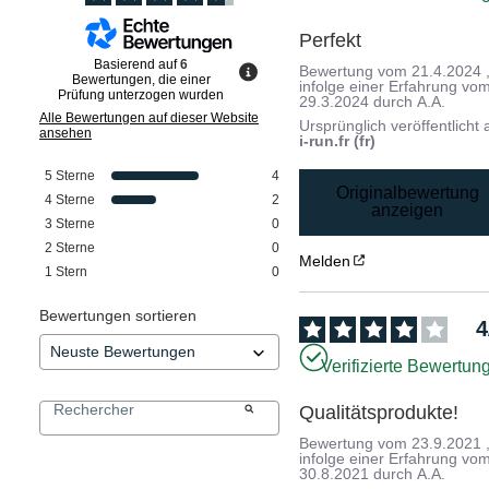
Perfekt
Basierend auf
6
Bewertung vom
21.4.2024
Bewertungen, die einer
infolge einer Erfahrung vo
Prüfung unterzogen wurden
29.3.2024
durch
A.A.
Alle Bewertungen auf dieser Website
Ursprünglich veröffentlicht 
ansehen
i-run.fr (fr)
5
Sterne
4
Originalbewertung
4
Sterne
2
anzeigen
3
Sterne
0
2
Sterne
0
Melden
1
Stern
0
Bewertungen sortieren
4
Verifizierte Bewertun
Qualitätsprodukte!
Bewertung vom
23.9.2021
infolge einer Erfahrung vo
30.8.2021
durch
A.A.