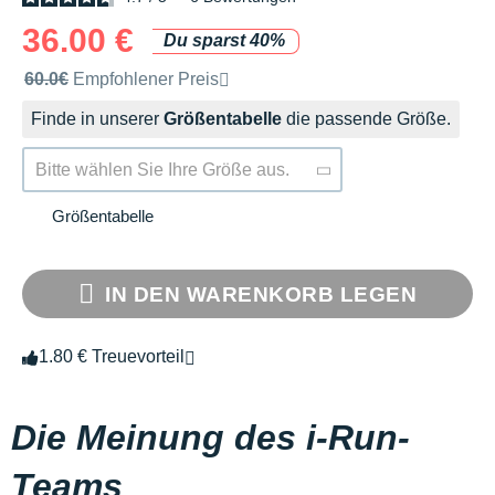
36.00 €
Du sparst 40%
Unverbindliche Preisempfehlung der Marke
60.0€
Empfohlener Preis
Finde in unserer
Größentabelle
die passende Größe.
Bitte wählen Sie Ihre Größe aus.
Größentabelle
IN DEN WARENKORB LEGEN
1.80 € Treuevorteil
Die Meinung des i-Run-
Teams