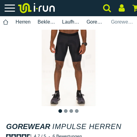
Herren
Bekleidung
Laufhosen
Gorewear
Gorewear Impulse Herren
1
2
3
4
GOREWEAR
IMPULSE HERREN
4.7
/
5
-
6
Bewertungen