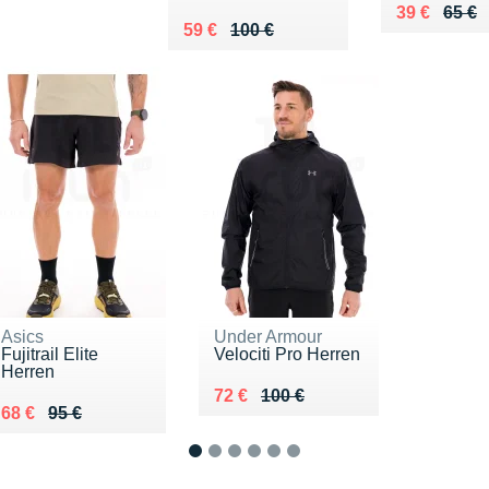
Au lieu de 
Vendu 39 €
39 €
65 €
Au lieu de 100 €
Vendu 59 €
59 €
100 €
Asics
Under Armour
Fujitrail Elite
Velociti Pro Herren
Herren
Au lieu de 100 €
Vendu 72 €
72 €
100 €
Au lieu de 95 €
Vendu 68 €
68 €
95 €
1
2
3
4
5
6