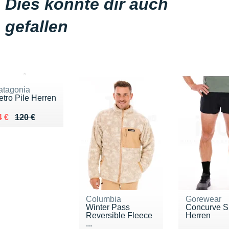
Dies könnte dir auch
gefallen
atagonia
etro Pile Herren
 lieu de 120 €
endu 84 €
4 €
120 €
Columbia
Gorewear
Winter Pass
Concurve Sp
Reversible Fleece
Herren
...