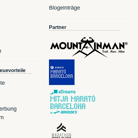
Blogeinträge
Partner
n
euevorteile
te
erbung
mm