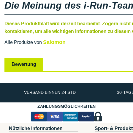
Die Meinung des i-Run-Tea
Dieses Produktblatt wird derzeit bearbeitet. Zögere nicht
kontaktieren, um alle wichtigen Informationen zu diesem A
Salomon
Alle Produkte von
Bewertung
VERSAND BINNEN 24 STD
30-TAG
ZAHLUNGSMÖGLICHKEITEN
Nützliche Informationen
Sport- & Produkt