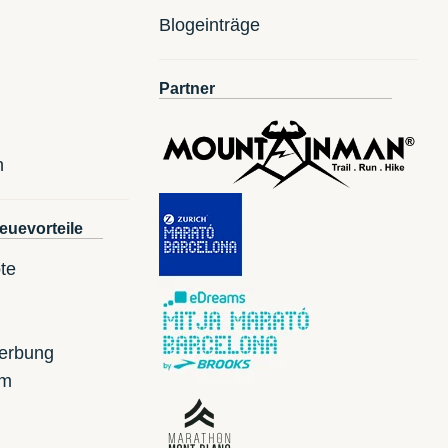
Blogeinträge
Partner
n
euevorteile
te
erbung
mm