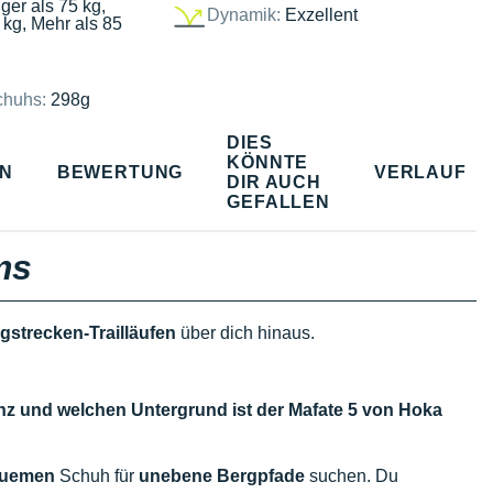
ger als 75 kg,
Dynamik:
Exzellent
 kg, Mehr als 85
chuhs:
298g
DIES
KÖNNTE
EN
BEWERTUNG
VERLAUF
DIR AUCH
GEFALLEN
ms
gstrecken-Trailläufen
über dich hinaus.
anz und welchen Untergrund ist der Mafate 5 von Hoka
uemen
Schuh für
unebene Bergpfade
suchen. Du