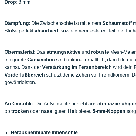
Drop
: 8 mm.
Dämpfung
: Die Zwischensohle ist mit einem
Schaumstoff m
Stöße perfekt
absorbiert
, sowie einem festeren Teil, der für
Obermaterial
: Das
atmungsaktive
und
robuste
Mesh-Materia
Integrierte
Gamaschen
sind optional erhältlich, damit du d
kannst. Dank der
Verstärkung im Fersenbereich
wird dein 
Vorderfußbereich
schützt deine Zehen vor Fremdkörpern. 
gewährleisten.
Außensohle
: Die Außensohle besteht aus
strapazierfähig
ob
trocken
oder
nass
, guten
Halt
bietet.
5-mm-Noppen
sorg
Herausnehmbare Innensohle