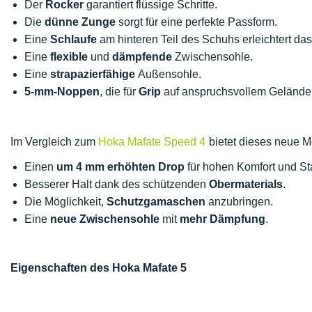
Der
Rocker
garantiert flüssige Schritte.
Die
dünne Zunge
sorgt für eine perfekte Passform.
Eine
Schlaufe
am hinteren Teil des Schuhs erleichtert da
Eine
flexible
und
dämpfende
Zwischensohle.
Eine
strapazierfähige
Außensohle.
5-mm-Noppen
, die für
Grip
auf anspruchsvollem Gelände
Im Vergleich zum
Hoka Mafate Speed 4
bietet dieses neue M
Einen
um 4 mm erhöhten Drop
für hohen Komfort und Stab
Besserer Halt dank des schützenden
Obermaterials
.
Die Möglichkeit,
Schutzgamaschen
anzubringen.
Eine
neue Zwischensohle
mit
mehr Dämpfung
.
Eigenschaften des Hoka Mafate 5