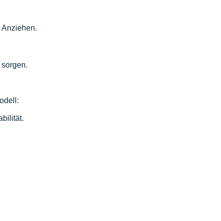
s Anziehen.
 sorgen.
odell:
ilität.