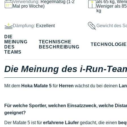
Verwendung:
Regelmäßig (1-2
als 65 kg, Weni
Mal pro Woche)
Weniger als 85
kg
Dämpfung:
Exzellent
Gewicht des S
DIE
MEINUNG
TECHNISCHE
TECHNOLOGI
DES
BESCHREIBUNG
TEAMS
Die Meinung des i-Run-Tea
Mit dem
Hoka Mafate 5
für
Herren
wächst du bei deinen
Lan
Für welche Sportler, welchen Einsatzzweck, welche Dist
geeignet?
Der Mafate 5 ist für
erfahrene Läufer
gedacht, die einen
beq