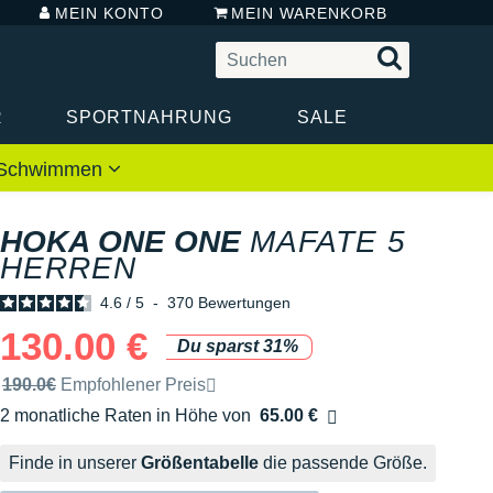
MEIN KONTO
MEIN WARENKORB
R
SPORTNAHRUNG
SALE
 / Schwimmen
HOKA ONE ONE
MAFATE 5
HERREN
4.6
/
5
-
370
Bewertungen
130.00 €
Du sparst 31%
Unverbindliche Preisempfehlung der Marke
190.0€
Empfohlener Preis
2 monatliche Raten in Höhe von
65.00 €
Ohne Zusatzkosten
Finde in unserer
Größentabelle
die passende Größe.