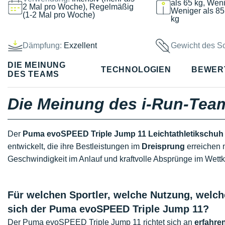
als 65 kg, Weni
2 Mal pro Woche), Regelmäßig
Weniger als 85
(1-2 Mal pro Woche)
kg
Dämpfung:
Exzellent
Gewicht des S
DIE MEINUNG
TECHNOLOGIEN
BEWER
DES TEAMS
Die Meinung des i-Run-Tea
Der
Puma evoSPEED Triple Jump 11 Leichtathletikschuh
entwickelt, die ihre Bestleistungen im
Dreisprung
erreichen 
Geschwindigkeit im Anlauf und kraftvolle Absprünge im Wett
Für welchen Sportler, welche Nutzung, welch
sich der Puma evoSPEED Triple Jump 11?
Der Puma evoSPEED Triple Jump 11 richtet sich an
erfahren