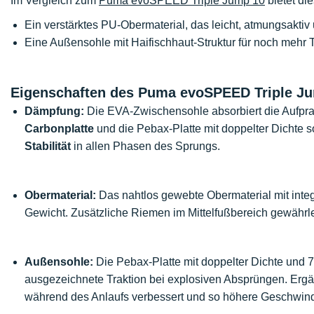
Im Vergleich zum
Puma evoSPEED Triple Jump 10
bietet di
Ein verstärktes PU-Obermaterial, das leicht, atmungsaktiv 
Eine Außensohle mit Haifischhaut-Struktur für noch mehr T
Eigenschaften des Puma evoSPEED Triple J
Dämpfung:
Die EVA-Zwischensohle absorbiert die Aufpral
Carbonplatte
und die Pebax-Platte mit doppelter Dichte s
Stabilität
in allen Phasen des Sprungs.
Obermaterial:
Das nahtlos gewebte Obermaterial mit integ
Gewicht. Zusätzliche Riemen im Mittelfußbereich gewährle
Außensohle:
Die Pebax-Platte mit doppelter Dichte und 7
ausgezeichnete Traktion bei explosiven Absprüngen. Ergänz
während des Anlaufs verbessert und so höhere Geschwindi