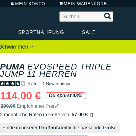
MEIN KONTO
MEIN WARENKORB
R
SPORTNAHRUNG
SALE
 / Schwimmen
PUMA
EVOSPEED TRIPLE
JUMP 11 HERREN
4
/
5
-
1
Bewertungen
114.00 €
Du sparst 43%
Unverbindliche Preisempfehlung der Marke
200.0€
Empfohlener Preis
2 monatliche Raten in Höhe von
57.00 €
Ohne Zusatzkosten
Finde in unserer
Größentabelle
die passende Größe.