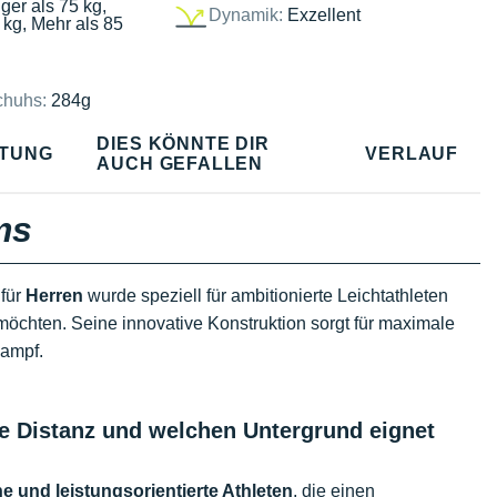
ger als 75 kg,
Dynamik:
Exzellent
 kg, Mehr als 85
chuhs:
284g
DIES KÖNNTE DIR
TUNG
VERLAUF
AUCH GEFALLEN
ms
für
Herren
wurde speziell für ambitionierte Leichtathleten
möchten. Seine innovative Konstruktion sorgt für maximale
kampf.
e Distanz und welchen Untergrund eignet
e und leistungsorientierte Athleten
, die einen