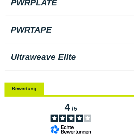
PWRPLATE
PWRTAPE
Ultraweave Elite
Bewertung
4
/
5