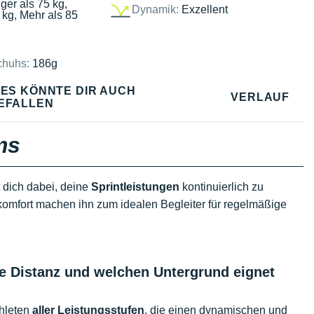
ger als 75 kg,
Dynamik:
Exzellent
 kg, Mehr als 85
chuhs:
186g
IES KÖNNTE DIR AUCH
VERLAUF
EFALLEN
ms
t dich dabei, deine
Sprintleistungen
kontinuierlich zu
omfort machen ihn zum idealen Begleiter für regelmäßige
e Distanz und welchen Untergrund eignet
thleten
aller Leistungsstufen
, die einen dynamischen und