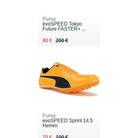
Puma
evoSPEED Tokyo
Future FASTER+ ...
Au lieu de 200 €
Vendu 80 €
80 €
200 €
Puma
evoSPEED Sprint 14.5
Herren
Au lieu de 100 €
Vendu 70 €
70 €
100 €