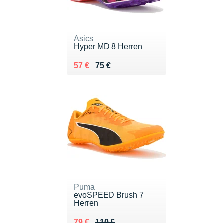
Asics
Hyper MD 8 Herren
Au lieu de 75 €
Vendu 57 €
57 €
75 €
Puma
evoSPEED Brush 7
Herren
Au lieu de 110 €
Vendu 79 €
79 €
110 €