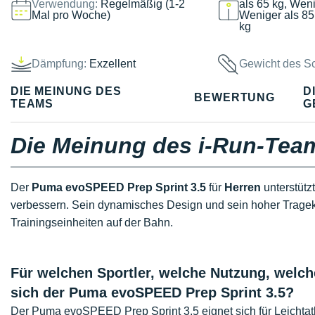
Verwendung:
Regelmäßig (1-2
als 65 kg, Weni
Mal pro Woche)
Weniger als 85
kg
Dämpfung:
Exzellent
Gewicht des S
DIE MEINUNG DES
D
BEWERTUNG
TEAMS
G
Die Meinung des i-Run-Tea
Der
Puma evoSPEED Prep Sprint 3.5
für
Herren
unterstütz
verbessern. Sein dynamisches Design und sein hoher Tragek
Trainingseinheiten auf der Bahn.
Für welchen Sportler, welche Nutzung, welch
sich der Puma evoSPEED Prep Sprint 3.5?
Der Puma evoSPEED Prep Sprint 3.5 eignet sich für Leichta