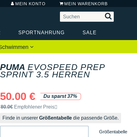
MEIN KONTO
MEIN WARENKORB
R
SPORTNAHRUNG
SALE
 / Schwimmen
PUMA
EVOSPEED PREP
SPRINT 3.5 HERREN
50.00 €
Du sparst 37%
Unverbindliche Preisempfehlung der Marke
80.0€
Empfohlener Preis
Finde in unserer
Größentabelle
die passende Größe.
Größentabelle