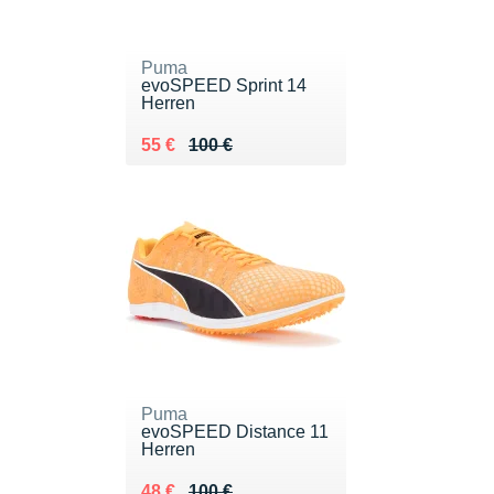
Puma
evoSPEED Sprint 14
Herren
Au lieu de 100 €
Vendu 55 €
55 €
100 €
Puma
evoSPEED Distance 11
Herren
Au lieu de 100 €
Vendu 48 €
48 €
100 €