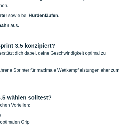
hen.
eter
sowie bei
Hürdenläufen
.
kbahn
aus.
rint 3.5 konzipiert?
terstützt dich dabei, deine Geschwindigkeit optimal zu
rfahrene Sprinter für maximale Wettkampfleistungen eher zum
5 wählen solltest?
ichen Vorteilen:
n
 optimalen Grip