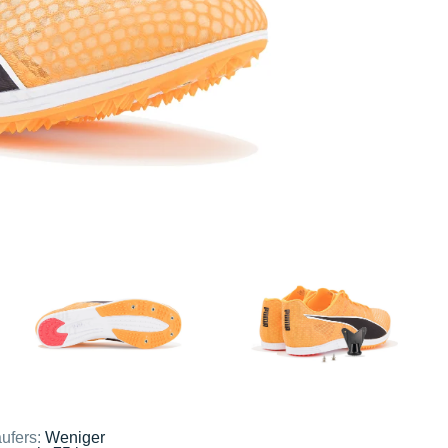
ufers:
Weniger