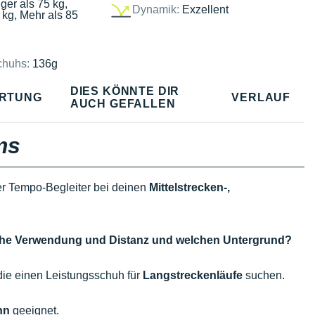
ger als 75 kg,
Dynamik:
Exzellent
 kg, Mehr als 85
chuhs:
136g
DIES KÖNNTE DIR
RTUNG
VERLAUF
AUCH GEFALLEN
ms
ter Tempo-Begleiter bei deinen
Mittelstrecken-,
lche Verwendung und Distanz und welchen Untergrund?
ie einen Leistungsschuh für
Langstreckenläufe
suchen.
hn
geeignet.