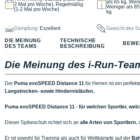
als 65 kg, Weni
2 Mal pro Woche), Regelmäßig
Weniger als 85
(1-2 Mal pro Woche)
kg
Dämpfung:
Exzellent
Gewicht des S
DIE MEINUNG
TECHNISCHE
BEWE
DES TEAMS
BESCHREIBUNG
Die Meinung des i-Run-Tea
Der
Puma evoSPEED Distance 11
für Herren ist ein perfek
Langstrecken- sowie Hindernisläufen.
Puma evoSPEED Distance 11 - für welchen Sportler, we
Dieser Spikeschuh richtet sich an
alle Arten von Sportlern,
d
Er ist sowohl für Training als auch für Wettkämpfe auf der
Ba