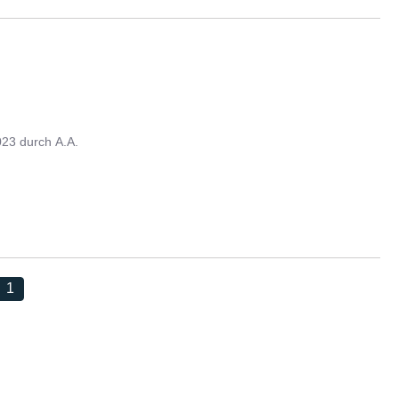
023
durch
A.A.
1