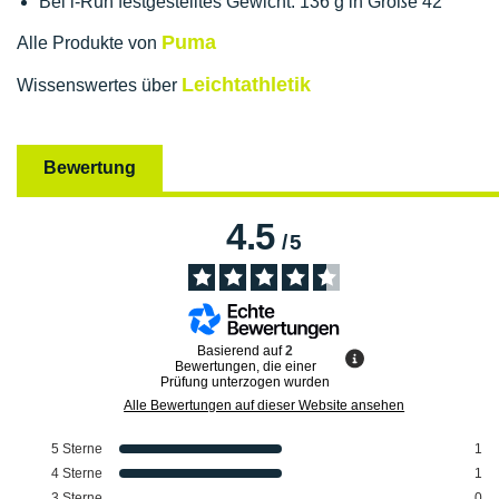
Bei i-Run festgestelltes Gewicht: 136 g in Größe 42
Puma
Alle Produkte von
Leichtathletik
Wissenswertes über
Bewertung
4.5
/
5
Basierend auf
2
Bewertungen, die einer
Prüfung unterzogen wurden
Alle Bewertungen auf dieser Website ansehen
5
Sterne
1
4
Sterne
1
3
Sterne
0