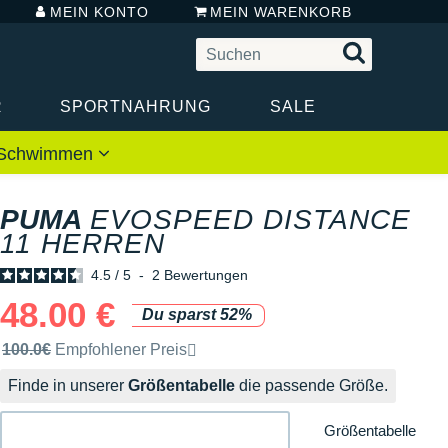
MEIN KONTO
MEIN WARENKORB
R
SPORTNAHRUNG
SALE
 / Schwimmen
PUMA
EVOSPEED DISTANCE
11 HERREN
4.5
/
5
-
2
Bewertungen
48.00 €
Du sparst 52%
Unverbindliche Preisempfehlung der Marke
100.0€
Empfohlener Preis
Finde in unserer
Größentabelle
die passende Größe.
Größentabelle