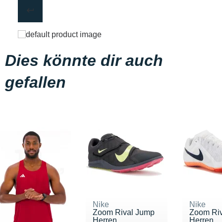
Dies könnte dir auch
gefallen
Nike
Nike
Zoom Rival Jump
Zoom Riv
Herren
Herren