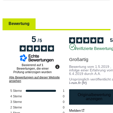
Bewertung
5
5
/
5
Verifizierte Bewertun
Großartig
Basierend auf
1
Bewertung vom
1.5.2019
,
Bewertungen, die einer
infolge einer Erfahrung vo
Prüfung unterzogen wurden
6.4.2019
durch
A.A.
Alle Bewertungen auf dieser Website
Ursprünglich veröffentlicht 
ansehen
i-run.fr (fr)
5
Sterne
1
Originalbewertung
4
Sterne
0
anzeigen
3
Sterne
0
2
Sterne
0
Melden
1
Stern
0