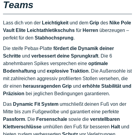
Teams
Lass dich von der
Leichtigkeit
und dem
Grip
des
Nike Pole
Vault Elite Leichtathletikschuhs
für
Herren
überzeugen –
perfekt für den
Stabhochsprung
.
Die steife Pebax-Platte
fördert die Dynamik deiner
Schritte
und
verbessert deine Sprungkraft
. Die 6
abnehmbaren Spikes versprechen eine
optimale
Bodenhaftung
und
explosive Traktion
. Die Außensohle ist
mit zahlreichen aggressiv profilierten Stollen versehen, die
dir einen
herausragenden Grip
und
erhöhte Stabilität und
Präzision
bei jeglichen Bedingungen garantieren.
Das
Dynamic Fit System
umschließt deinen Fuß von der
Mitte bis zum Fußgewölbe und garantiert eine perfekte
Passform
. Die
Fersenschale
sowie die
verstellbaren
Klettverschlüsse
umhüllen den Fuß für besseren
Halt
und
bieten zudem verbesserten
Schutz
vor Verletzungen.