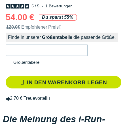
5
/
5
-
1
Bewertungen
54.00 €
Du sparst 55%
Unverbindliche Preisempfehlung der Marke
120.0€
Empfohlener Preis
Finde in unserer
Größentabelle
die passende Größe.
Größentabelle
IN DEN WARENKORB LEGEN
2.70 € Treuevorteil
Die Meinung des i-Run-