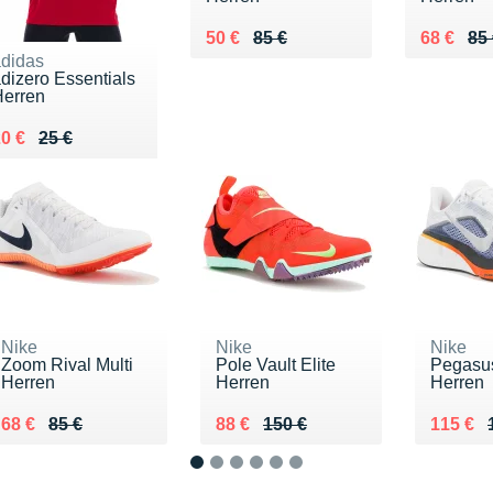
Au lieu de 85 €
Vendu 50 €
Au lieu d
Vendu 6
50 €
85 €
68 €
85
didas
dizero Essentials
Herren
u lieu de 25 €
endu 20 €
0 €
25 €
Nike
Nike
Nike
Zoom Rival Multi
Pole Vault Elite
Pegasu
Herren
Herren
Herren
Au lieu de 85 €
Vendu 68 €
Au lieu de 150 €
Vendu 88 €
Au lieu
Vendu 
68 €
85 €
88 €
150 €
115 €
1
2
3
4
5
6