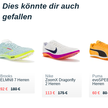
Dies könnte dir auch
gefallen
Brooks
Nike
Puma
ELMN8 7 Herren
ZoomX Dragonfly
evoSPEE
2 Herren
Herren
Au lieu de 180 €
Vendu 92 €
92 €
180 €
Au lieu de 175 €
Vendu 113 €
Au lieu 
Vendu 6
113 €
175 €
60 €
80