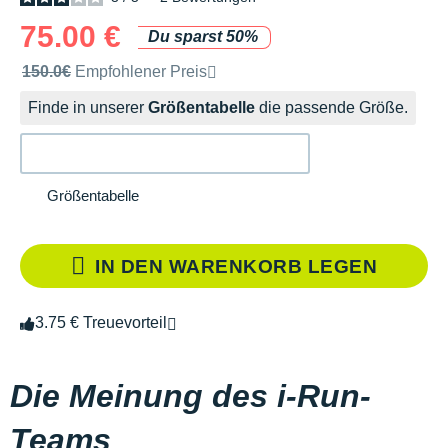
75.00 €
Du sparst 50%
Unverbindliche Preisempfehlung der Marke
150.0€
Empfohlener Preis
Finde in unserer
Größentabelle
die passende Größe.
Größentabelle
IN DEN WARENKORB LEGEN
3.75 € Treuevorteil
Die Meinung des i-Run-
Teams