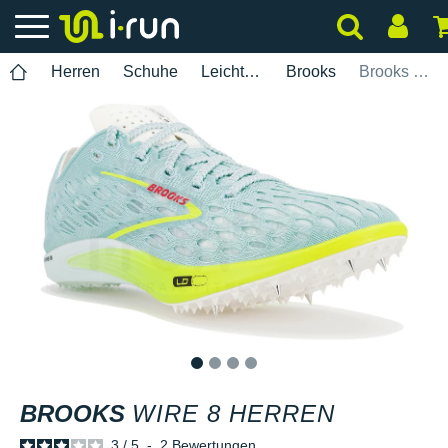
Herren
Schuhe
Leichtathletik
Brooks
Brooks Wire 8 Herren
1
2
3
4
BROOKS
WIRE 8 HERREN
3
/
5
-
2
Bewertungen