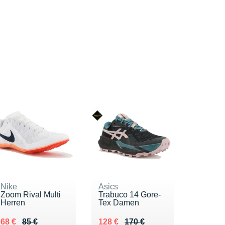
Nike
Asics
Zoom Rival Multi
Trabuco 14 Gore-
Herren
Tex Damen
Au lieu de 85 €
Vendu 68 €
Au lieu de 170 €
Vendu 128 €
68 €
85 €
128 €
170 €