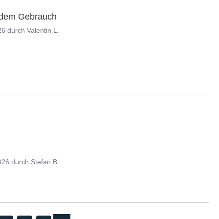
h dem Gebrauch
26
durch
Valentin L.
026
durch
Stefan B.