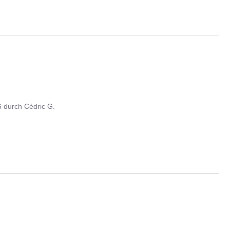
6
durch
Cédric G.