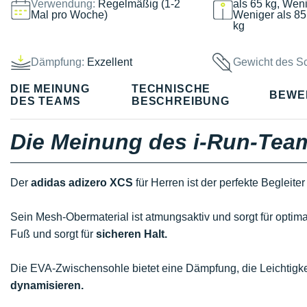
Verwendung:
Regelmäßig (1-2
als 65 kg, Weni
Mal pro Woche)
Weniger als 85
kg
Dämpfung:
Exzellent
Gewicht des S
DIE MEINUNG
TECHNISCHE
BEWE
DES TEAMS
BESCHREIBUNG
Die Meinung des i-Run-Tea
Der
adidas adizero XCS
für Herren ist der perfekte Begleiter
Sein Mesh-Obermaterial ist atmungsaktiv und sorgt für optim
Fuß und sorgt für
sicheren Halt.
Die EVA-Zwischensohle bietet eine Dämpfung, die Leichtigkeit
dynamisieren.