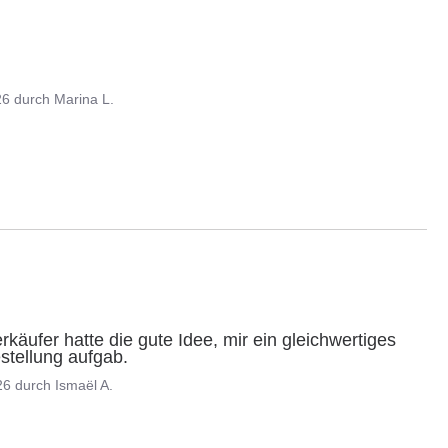
26
durch
Marina L.
rkäufer hatte die gute Idee, mir ein gleichwertiges 
stellung aufgab.
26
durch
Ismaël A.