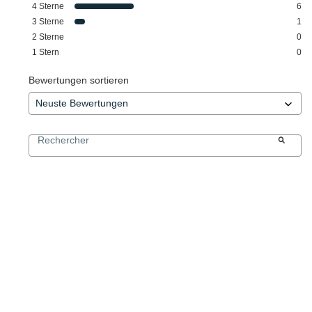
4
Sterne
6
3
Sterne
1
2
Sterne
0
1
Stern
0
Bewertungen sortieren