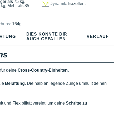
ger als 75 kg,
Dynamik:
Exzellent
 kg, Mehr als 85
chuhs:
164g
DIES KÖNNTE DIR
RTUNG
VERLAUF
AUCH GEFALLEN
ms
 für deine
Cross-Country-Einheiten.
ale
Belüftung
. Die halb anliegende Zunge umhüllt deinen
 und Flexibilität vereint, um deine
Schritte zu