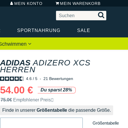
MEIN KONTO
MEIN WARENKORB
R
SPORTNAHRUNG
SALE
 / Schwimmen
ADIDAS
ADIZERO XCS
HERREN
4.6
/
5
-
21
Bewertungen
54.00 €
Du sparst 28%
Unverbindliche Preisempfehlung der Marke
75.0€
Empfohlener Preis
Finde in unserer
Größentabelle
die passende Größe.
Größentabelle