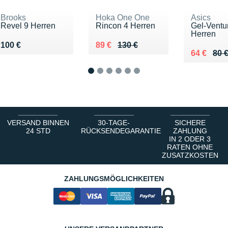
Brooks
Hoka One One
Asics
Revel 9 Herren
Rincon 4 Herren
Gel-Ventu
Herren
Vendu 100 €
Au lieu de 130 €
Vendu 89 €
100 €
89 €
130 €
Au lieu de
Vendu 64
64 €
80 
1
2
3
4
5
6
VERSAND BINNEN
30-TAGE-
SICHERE
24 STD
RÜCKSENDEGARANTIE
ZAHLUNG
IN 2 ODER 3
RATEN OHNE
ZUSATZKOSTEN
ZAHLUNGSMÖGLICHKEITEN