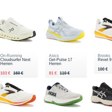
On-Running
Asics
Brooks
Cloudsurfer Next
Gel-Pulse 17
Revel 9
Herren
Herren
Vendu 
100 €
Au lieu de 160 €
Vendu 103 €
Au lieu de 110 €
Vendu 81 €
103 €
160 €
81 €
110 €