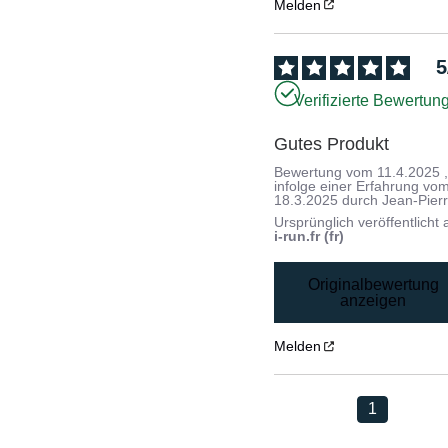
Melden
5
Verifizierte Bewertun
Gutes Produkt
Bewertung vom
11.4.2025
infolge einer Erfahrung vo
18.3.2025
durch
Jean-Pierr
Ursprünglich veröffentlicht 
i-run.fr (fr)
Originalbewertung
anzeigen
Melden
1