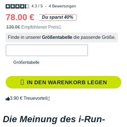
4.3
/
5
-
4
Bewertungen
78.00 €
Du sparst 40%
Unverbindliche Preisempfehlung der Marke
130.0€
Empfohlener Preis
Finde in unserer
Größentabelle
die passende Größe.
Größentabelle
IN DEN WARENKORB LEGEN
3.90 € Treuevorteil
Die Meinung des i-Run-