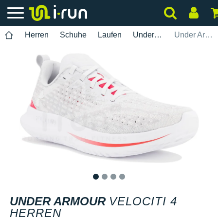
Herren
Schuhe
Laufen
Under Armour
Under Armour Velociti 4 Herren
1
2
3
4
UNDER ARMOUR
VELOCITI 4
HERREN