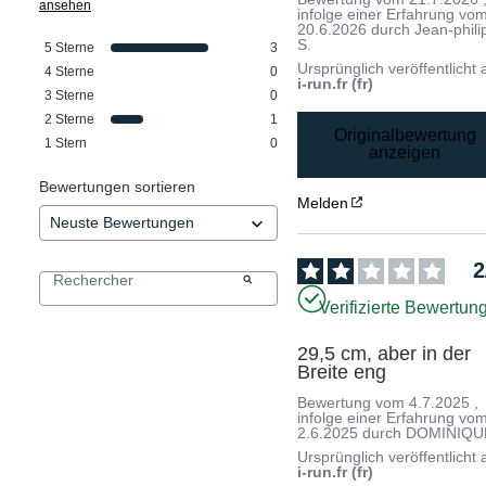
ansehen
infolge einer Erfahrung vo
20.6.2026
durch
Jean-phili
S.
5
Sterne
3
Ursprünglich veröffentlicht 
4
Sterne
0
i-run.fr (fr)
3
Sterne
0
2
Sterne
1
Originalbewertung
1
Stern
0
anzeigen
Bewertungen sortieren
Melden
2
Verifizierte Bewertun
29,5 cm, aber in der 
Breite eng
Bewertung vom
4.7.2025
,
infolge einer Erfahrung vo
2.6.2025
durch
DOMINIQUE
Ursprünglich veröffentlicht 
i-run.fr (fr)