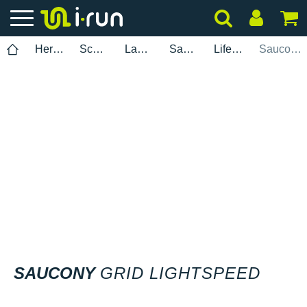
Herren
Schuhe
Laufen
Saucony
Lifestyle
Saucony Grid Lightspeed
SAUCONY
GRID LIGHTSPEED