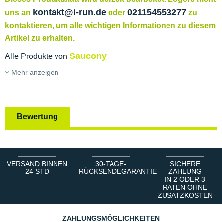
kontakt@i-run.de
021154553277
uns an
oder
zu
kontaktieren, um alle wichtigen Informationen zu diesem
Artikel zu erhalten.
Saucony
Alle Produkte von
Mehr anzeigen
Bewertung
VERSAND BINNEN
30-TAGE-
SICHERE
24 STD
RÜCKSENDEGARANTIE
ZAHLUNG
IN 2 ODER 3
RATEN OHNE
ZUSATZKOSTEN
ZAHLUNGSMÖGLICHKEITEN