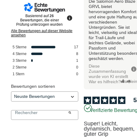
Die Salomon Aero Blaze
GRVL bietet
hervorragenden Komfort
Basierend auf
26
und eine gute Haftung a
Bewertungen, die einer
verschiedenen
Prüfung unterzogen wurden
Untergründen. Sie ist
Alle Bewertungen auf dieser Website
leicht, vielseitig und ideal
ansehen
für Trail-Läufe und
leichtes Gelände, wobei
5
Sterne
17
Passform und
Unterstützung besonder
4
Sterne
8
geschätzt werden.
3
Sterne
1
Diese
2
Sterne
0
Zusammenfassung
1
Stern
0
wurde von KI erstellt
Ja
Nei
War es hilfreich?
Bewertungen sortieren
5
Verifizierte Bewertun
Super! Leicht, 
dynamisch, bequem, 
guter Grip