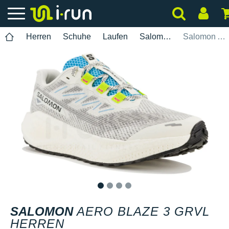
Herren
Schuhe
Laufen
Salomon
Salomon Aero Blaze 3 GRVL Herren
1
2
3
4
SALOMON
AERO BLAZE 3 GRVL
HERREN