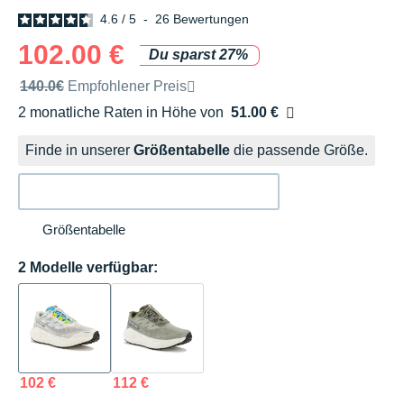
4.6
/
5
-
26
Bewertungen
102.00 €
Du sparst 27%
Unverbindliche Preisempfehlung der Marke
140.0€
Empfohlener Preis
2 monatliche Raten in Höhe von
51.00 €
Ohne Zusatzkosten
Finde in unserer
Größentabelle
die passende Größe.
Größentabelle
2 Modelle verfügbar:
102 €
112 €