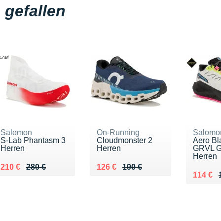
gefallen
Salomon
On-Running
Salomo
S-Lab Phantasm 3
Cloudmonster 2
Aero Bl
Herren
Herren
GRVL G
Herren
Au lieu de 280 €
Vendu 210 €
Au lieu de 190 €
Vendu 126 €
210 €
280 €
126 €
190 €
Au lieu
Vendu 
114 €