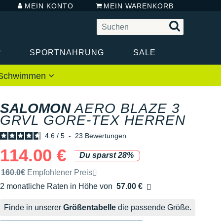
MEIN KONTO
MEIN WARENKORB
R
SPORTNAHRUNG
SALE
 / Schwimmen
SALOMON
AERO BLAZE 3
GRVL GORE-TEX HERREN
4.6
/
5
-
23
Bewertungen
114.00 €
Du sparst 28%
Unverbindliche Preisempfehlung der Marke
160.0€
Empfohlener Preis
2 monatliche Raten in Höhe von
57.00 €
Ohne Zusatzkosten
Finde in unserer
Größentabelle
die passende Größe.