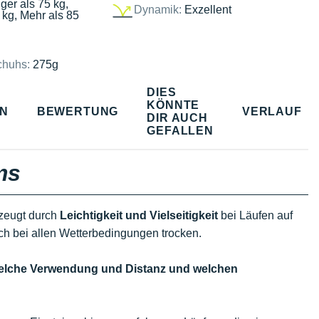
ger als 75 kg,
Dynamik:
Exzellent
 kg, Mehr als 85
chuhs:
275g
DIES
KÖNNTE
EN
BEWERTUNG
VERLAUF
DIR AUCH
GEFALLEN
ms
rzeugt durch
Leichtigkeit und Vielseitigkeit
bei Läufen auf
ch bei allen Wetterbedingungen trocken.
welche Verwendung und Distanz und welchen