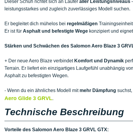
Dieser Schuh richtet sich an Läufer
aller Leistungsniveaus
–
leistungsstarkes und zugleich zuverlässiges Modell suchen.
Er begleitet dich mühelos bei
regelmäßigen
Trainingseinheit
Er ist für
Asphalt und befestigte Wege
konzipiert und eignet
Stärken und Schwächen des Salomon Aero Blaze 3 GRVL
+ Der neue Aero Blaze verbindet
Komfort und Dynamik
perf
Terrain. Er liefert ein einzigartiges Laufgefühl unabhängig 
Asphalt zu befestigten Wegen.
- Wenn du ein ähnliches Modell mit
mehr Dämpfung
suchst,
Aero Glide 3 GRVL
.
Technische Beschreibung
Vorteile des Salomon Aero Blaze 3 GRVL GTX: