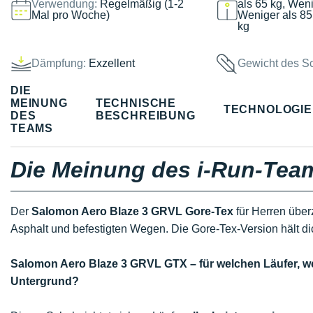
Verwendung:
Regelmäßig (1-2
als 65 kg, Weni
Mal pro Woche)
Weniger als 85
kg
Dämpfung:
Exzellent
Gewicht des S
DIE
MEINUNG
TECHNISCHE
TECHNOLOGI
DES
BESCHREIBUNG
TEAMS
Die Meinung des i-Run-Tea
Der
Salomon Aero Blaze 3 GRVL Gore-Tex
für Herren übe
Asphalt und befestigten Wegen. Die Gore-Tex-Version hält di
Salomon Aero Blaze 3 GRVL GTX – für welchen Läufer, 
Untergrund?