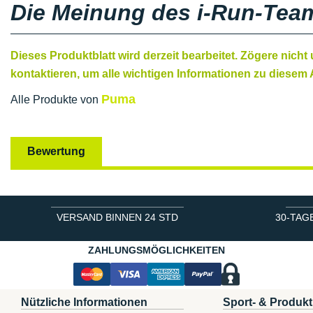
Die Meinung des i-Run-Tea
Dieses Produktblatt wird derzeit bearbeitet. Zögere nicht
kontaktieren, um alle wichtigen Informationen zu diesem A
Puma
Alle Produkte von
Bewertung
VERSAND BINNEN 24 STD
30-TAG
ZAHLUNGSMÖGLICHKEITEN
Nützliche Informationen
Sport- & Produkt