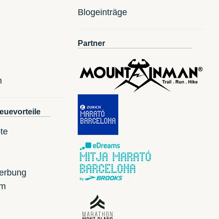
Blogeinträge
Partner
n
euevorteile
te
erbung
mm