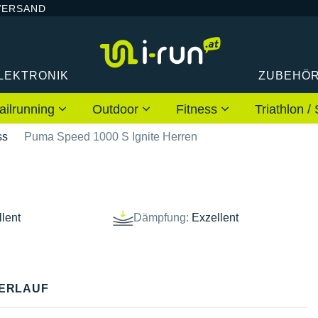
VERSAND
LEKTRONIK
ZUBEHÖ
ailrunning
Outdoor
Fitness
Triathlon
ss
Puma Speed 1000 S Ignite Herren
lent
Dämpfung:
Exzellent
ERLAUF