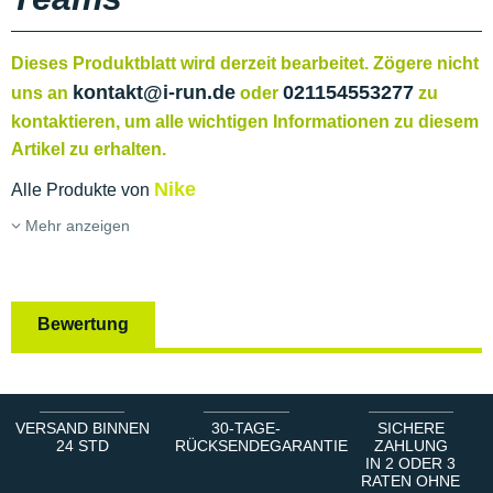
Dieses Produktblatt wird derzeit bearbeitet. Zögere nicht
kontakt@i-run.de
021154553277
uns an
oder
zu
kontaktieren, um alle wichtigen Informationen zu diesem
Artikel zu erhalten.
Nike
Alle Produkte von
Mehr anzeigen
Bewertung
VERSAND BINNEN
30-TAGE-
SICHERE
24 STD
RÜCKSENDEGARANTIE
ZAHLUNG
IN 2 ODER 3
RATEN OHNE