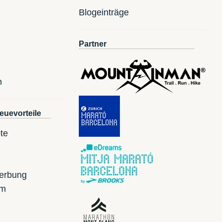
Blogeinträge
Partner
n
euevorteile
te
erbung
mm