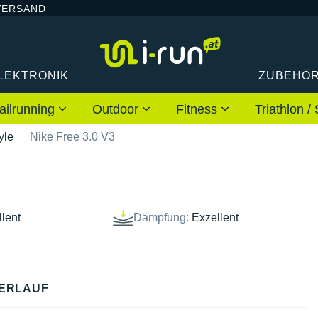
VERSAND
LEKTRONIK
ZUBEHÖ
ailrunning
Outdoor
Fitness
Triathlon
yle
Nike Free 3.0 V3
lent
Dämpfung:
Exzellent
ERLAUF