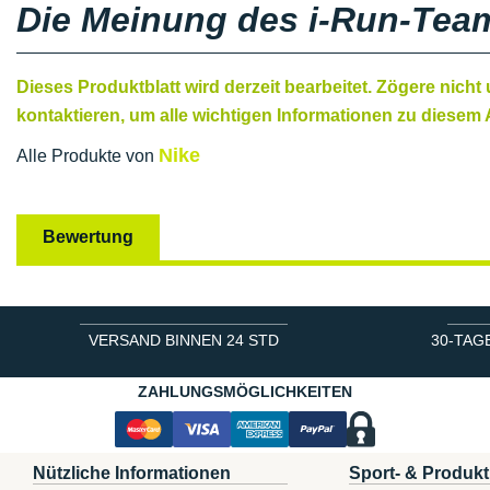
Die Meinung des i-Run-Tea
Dieses Produktblatt wird derzeit bearbeitet. Zögere nicht
kontaktieren, um alle wichtigen Informationen zu diesem A
Nike
Alle Produkte von
Bewertung
VERSAND BINNEN 24 STD
30-TAG
ZAHLUNGSMÖGLICHKEITEN
Nützliche Informationen
Sport- & Produkt