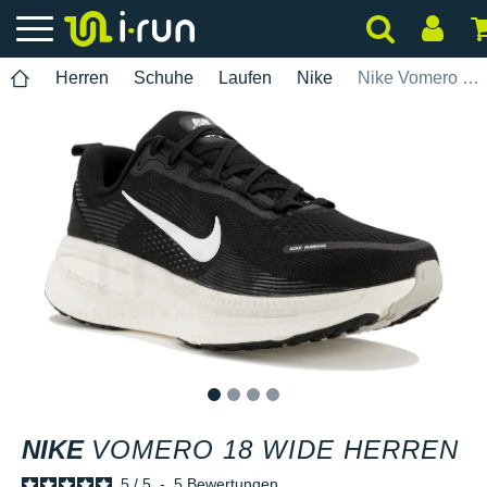
Herren
Schuhe
Laufen
Nike
Nike Vomero 18 Wide Herren
1
2
3
4
NIKE
VOMERO 18 WIDE HERREN
5
/
5
-
5
Bewertungen