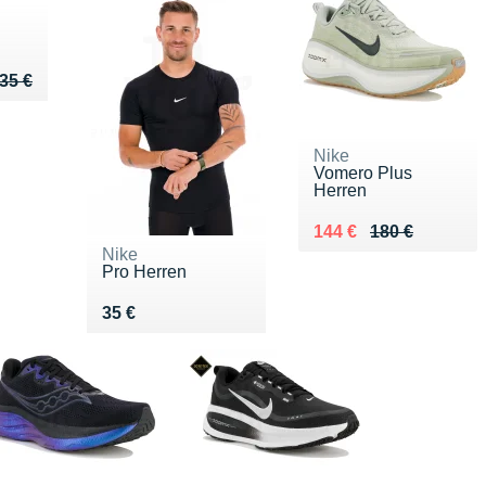
u de 35 €
 32 €
35 €
Nike
Vomero Plus
Herren
Au lieu de 180 €
Vendu 144 €
144 €
180 €
Nike
Pro Herren
Vendu 35 €
35 €