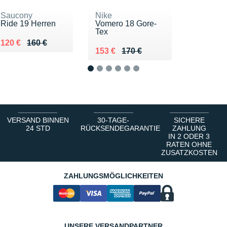
Saucony
Nike
Ride 19 Herren
Vomero 18 Gore-
Tex
Au lieu de 160 €
Vendu 120 €
120 €
160 €
Au lieu de 170 €
Vendu 153 €
153 €
170 €
1
2
3
4
5
6
VERSAND BINNEN
30-TAGE-
SICHERE
24 STD
RÜCKSENDEGARANTIE
ZAHLUNG
IN 2 ODER 3
RATEN OHNE
ZUSATZKOSTEN
ZAHLUNGSMÖGLICHKEITEN
UNSERE VERSANDPARTNER