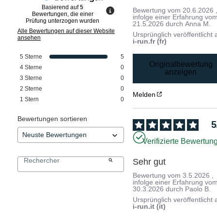
Basierend auf
5
Bewertung vom
20.6.2026
Bewertungen, die einer
infolge einer Erfahrung vo
Prüfung unterzogen wurden
21.5.2026
durch
Anna M.
Alle Bewertungen auf dieser Website
Ursprünglich veröffentlicht 
ansehen
i-run.fr (fr)
5
Sterne
5
Originalbewertung
4
Sterne
0
anzeigen
3
Sterne
0
2
Sterne
0
Melden
1
Stern
0
Bewertungen sortieren
5
Verifizierte Bewertun
Sehr gut
Bewertung vom
3.5.2026
,
infolge einer Erfahrung vo
30.3.2026
durch
Paolo B.
Ursprünglich veröffentlicht 
i-run.it (it)