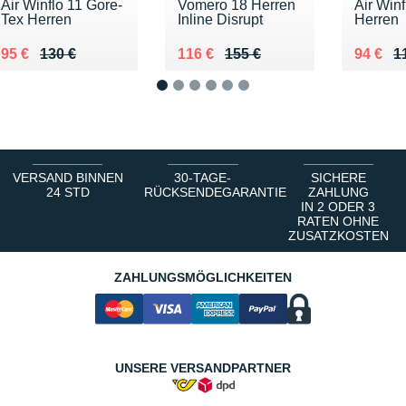
Air Winflo 11 Gore-
Vomero 18 Herren
Air Winf
Tex Herren
Inline Disrupt
Herren
Au lieu de 130 €
Vendu 95 €
Au lieu de 155 €
Vendu 116 €
Au lieu
Vendu 
95 €
130 €
116 €
155 €
94 €
1
1
2
3
4
5
6
VERSAND BINNEN
30-TAGE-
SICHERE
24 STD
RÜCKSENDEGARANTIE
ZAHLUNG
IN 2 ODER 3
RATEN OHNE
ZUSATZKOSTEN
ZAHLUNGSMÖGLICHKEITEN
UNSERE VERSANDPARTNER