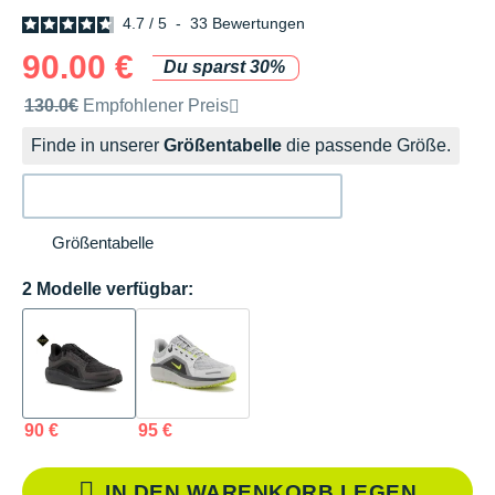
4.7
/
5
-
33
Bewertungen
90.00 €
Du sparst 30%
Unverbindliche Preisempfehlung der Marke
130.0€
Empfohlener Preis
Finde in unserer
Größentabelle
die passende Größe.
Größentabelle
2 Modelle verfügbar:
90 €
95 €
IN DEN WARENKORB LEGEN