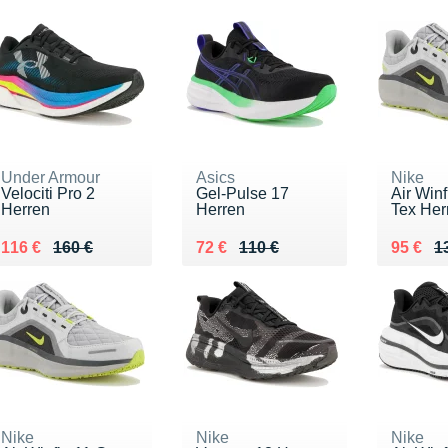
Under Armour
Asics
Nike
Velociti Pro 2
Gel-Pulse 17
Air Winf
Herren
Herren
Tex Her
Au lieu de 160 €
Vendu 116 €
Au lieu de 110 €
Vendu 72 €
Au lieu
Vendu 
116 €
160 €
72 €
110 €
95 €
1
Nike
Nike
Nike