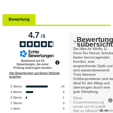
Bewertung
4.7
/
5
Bewertun
sübersicht
Die Nike Air Winflo 11
Gore-Tex Herren Schuh
bieten hervorragenden
Basierend auf
33
Komfort, eine
Bewertungen, die einer
ansprechende Optik und
Prüfung unterzogen wurden
sind wasserabweisend.
Alle Bewertungen auf dieser Website
Trotz kleinerer
ansehen
Größenprobleme sind si
ideal für den Alltag und
5
Sterne
24
überzeugen durch eine
gute Dämpfung.
4
Sterne
8
Diese
3
Sterne
1
Zusammenfassung
2
Sterne
0
wurde von KI erstellt
1
Stern
0
Ja
Nei
War es hilfreich?