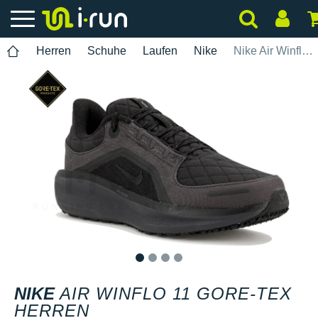
Herren
Schuhe
Laufen
Nike
Nike Air Winflo 11 Gore-Tex Herren
1
2
3
4
NIKE
AIR WINFLO 11 GORE-TEX
HERREN