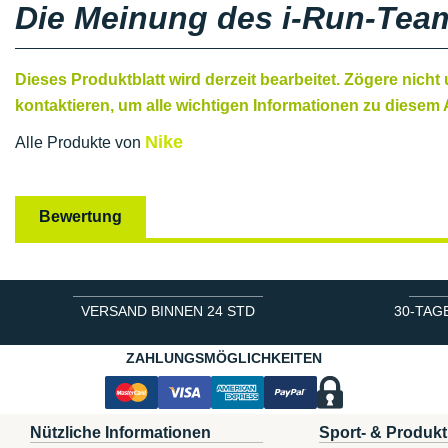
Die Meinung des i-Run-Tea
Dieses Produktblatt wird derzeit bearbeitet. Zögere nicht
kontaktieren, um alle wichtigen Informationen zu diesem A
Nike
Alle Produkte von
Bewertung
VERSAND BINNEN 24 STD
30-TAG
ZAHLUNGSMÖGLICHKEITEN
Nützliche Informationen
Sport- & Produkt