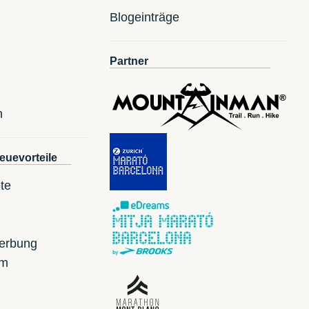
Blogeinträge
Partner
n
euevorteile
te
erbung
mm