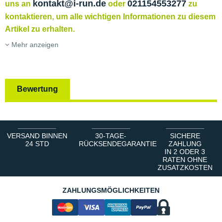
kontakt@i-run.de
021154553277
uns an
oder
zu
kontaktieren, um alle wichtigen Informationen zu diesem
Artikel zu erhalten.
Mehr anzeigen
Bewertung
VERSAND BINNEN
30-TAGE-
SICHERE
24 STD
RÜCKSENDEGARANTIE
ZAHLUNG
IN 2 ODER 3
RATEN OHNE
ZUSATZKOSTEN
ZAHLUNGSMÖGLICHKEITEN