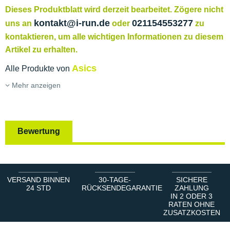
Dieses Produktblatt wird derzeit bearbeitet. Zögere nicht
kontakt@i-run.de
021154553277
uns an
oder
zu
kontaktieren, um alle wichtigen Informationen zu diesem
Artikel zu erhalten.
Asics
Alle Produkte von
Mehr anzeigen
Bewertung
VERSAND BINNEN
30-TAGE-
SICHERE
24 STD
RÜCKSENDEGARANTIE
ZAHLUNG
IN 2 ODER 3
RATEN OHNE
ZUSATZKOSTEN