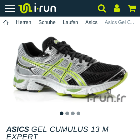
Herren
Schuhe
Laufen
Asics
Asics Gel Cumulus 13 M Expert
1
2
3
4
ASICS
GEL CUMULUS 13 M
EXPERT