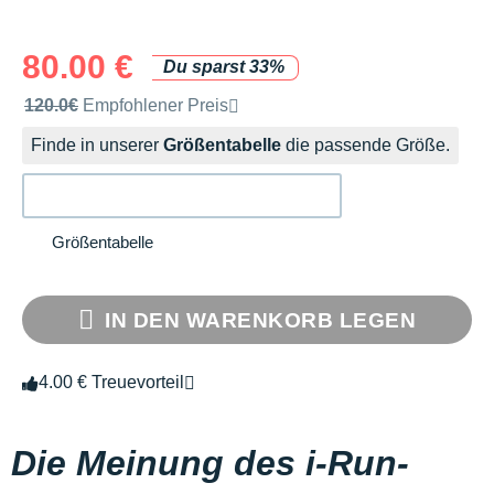
80.00 €
Du sparst 33%
Unverbindliche Preisempfehlung der Marke
120.0€
Empfohlener Preis
Finde in unserer
Größentabelle
die passende Größe.
Größentabelle
IN DEN WARENKORB LEGEN
4.00 € Treuevorteil
Die Meinung des i-Run-