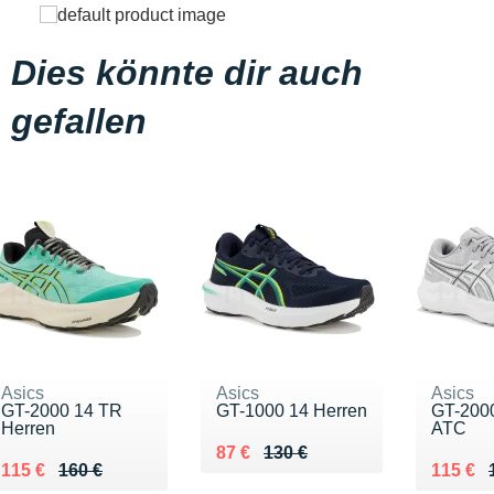
Dies könnte dir auch
gefallen
Asics
Asics
Asics
GT-2000 14 TR
GT-1000 14 Herren
GT-2000
Herren
ATC
Au lieu de 130 €
Vendu 87 €
87 €
130 €
Au lieu de 160 €
Vendu 115 €
Au lieu
Vendu 
115 €
160 €
115 €