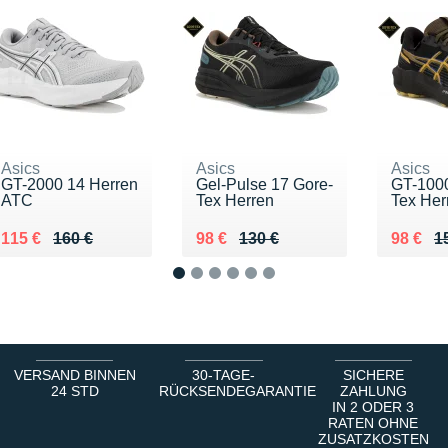
Asics
Asics
Asics
GT-2000 14 Herren
Gel-Pulse 17 Gore-
GT-1000
ATC
Tex Herren
Tex Her
Au lieu de 160 €
Vendu 115 €
Au lieu de 130 €
Vendu 98 €
Au lieu
Vendu 
115 €
160 €
98 €
130 €
98 €
1
1
2
3
4
5
6
VERSAND BINNEN
30-TAGE-
SICHERE
24 STD
RÜCKSENDEGARANTIE
ZAHLUNG
IN 2 ODER 3
RATEN OHNE
ZUSATZKOSTEN