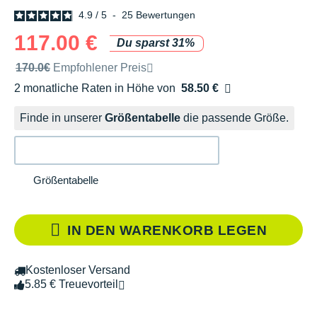
4.9
/
5
-
25
Bewertungen
117.00 €
Du sparst 31%
Unverbindliche Preisempfehlung der Marke
170.0€
Empfohlener Preis
2 monatliche Raten in Höhe von
58.50 €
Ohne Zusatzkosten
Finde in unserer
Größentabelle
die passende Größe.
Größentabelle
IN DEN WARENKORB LEGEN
Kostenloser Versand
5.85 € Treuevorteil