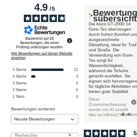
4.9
/
5
Bewertun
sübersicht
Die Asics GT-2000 14
Gore-Tex überzeugen
durch hohen Komfort un
Basierend auf
25
ausgezeichnete
Bewertungen, die einer
Dämpfung, ideal für Trail
Prüfung unterzogen wurden
und Straße. Die
Alle Bewertungen auf dieser Website
Verwendung von Gore-
ansehen
Tex sorgt für
Wasserdichtigkeit,
5
Sterne
22
während die Schuhe
gerecht ausfallen. Sie
4
Sterne
3
eignen sich hervorragen
3
Sterne
0
für tägliche Aktivitäten u
2
Sterne
0
bieten gute Stabilität.
1
Stern
0
Diese
Zusammenfassung
Bewertungen sortieren
wurde von KI erstellt
Ja
Nei
War es hilfreich?
5