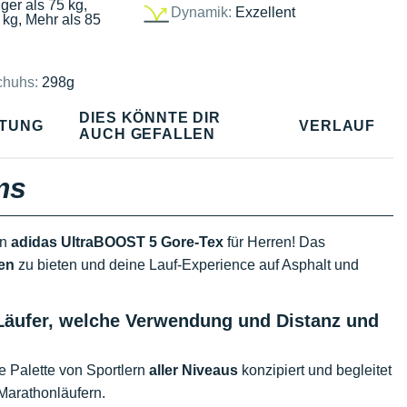
ger als 75 kg,
Dynamik:
Exzellent
 kg, Mehr als 85
chuhs:
298g
DIES KÖNNTE DIR
TUNG
VERLAUF
AUCH GEFALLEN
ms
en
adidas UltraBOOST 5 Gore-Tex
für Herren! Das
en
zu bieten und deine Lauf-Experience auf Asphalt und
Läufer, welche Verwendung und Distanz und
 Palette von Sportlern
aller Niveaus
konzipiert und begleitet
Marathonläufern.