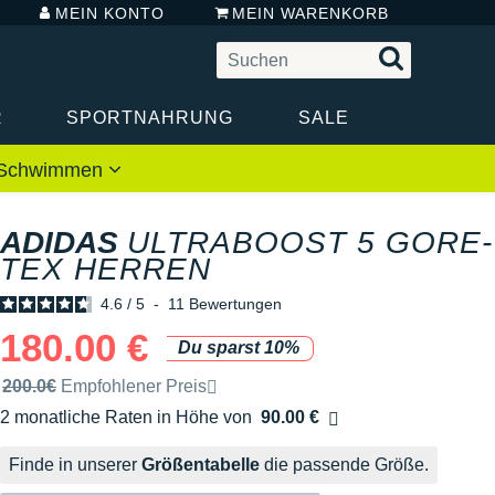
MEIN KONTO
MEIN WARENKORB
R
SPORTNAHRUNG
SALE
 / Schwimmen
ADIDAS
ULTRABOOST 5 GORE-
TEX HERREN
4.6
/
5
-
11
Bewertungen
180.00 €
Du sparst 10%
Unverbindliche Preisempfehlung der Marke
200.0€
Empfohlener Preis
2 monatliche Raten in Höhe von
90.00 €
Ohne Zusatzkosten
Finde in unserer
Größentabelle
die passende Größe.