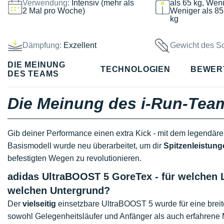
Verwendung:
Intensiv (mehr als
als 65 kg, Weni
2 Mal pro Woche)
Weniger als 85
kg
Dämpfung:
Exzellent
Gewicht des S
DIE MEINUNG
TECHNOLOGIEN
BEWER
DES TEAMS
Die Meinung des i-Run-Tea
Gib deiner Performance einen extra Kick - mit dem legendär
Basismodell wurde neu überarbeitet, um dir
Spitzenleistung
befestigten Wegen zu revolutionieren.
adidas UltraBOOST 5 GoreTex - für welchen 
welchen Untergrund?
Der
vielseitig
einsetzbare UltraBOOST 5 wurde für eine breite
sowohl Gelegenheitsläufer und Anfänger als auch erfahrene 