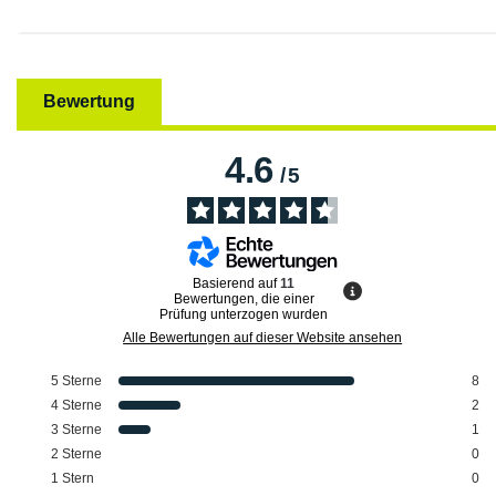
Bewertung
4.6
/
5
Basierend auf
11
Bewertungen, die einer
Prüfung unterzogen wurden
Alle Bewertungen auf dieser Website ansehen
5
Sterne
8
4
Sterne
2
3
Sterne
1
2
Sterne
0
1
Stern
0