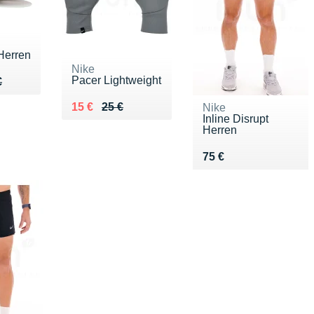
Herren
Nike
Pacer Lightweight
70 €
€
€
Au lieu de 25 €
Vendu 15 €
15 €
25 €
Nike
Inline Disrupt
Herren
Vendu 75 €
75 €