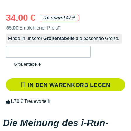
34.00 €
Du sparst 47%
Unverbindliche Preisempfehlung der Marke
65.0€
Empfohlener Preis
Finde in unserer
Größentabelle
die passende Größe.
Größentabelle
IN DEN WARENKORB LEGEN
1.70 € Treuevorteil
Die Meinung des i-Run-