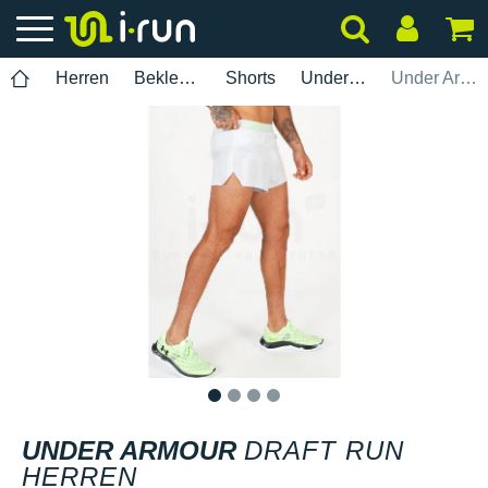
Herren
Bekleidung
Shorts
Under Armour
Under Armour Draft Run Herren
1
2
3
4
UNDER ARMOUR
DRAFT RUN
HERREN