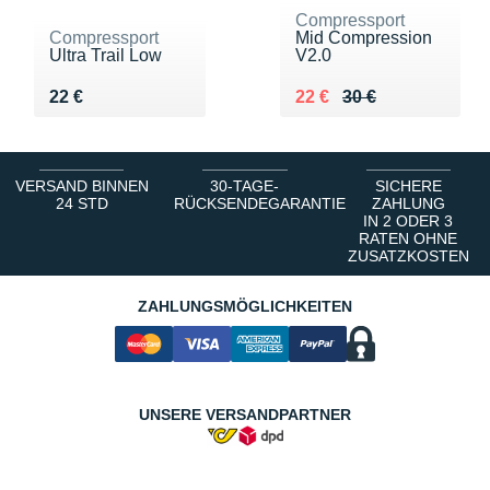
Compressport
Compressport
Mid Compression
Ultra Trail Low
V2.0
Vendu 22 €
Au lieu de 30 €
Vendu 22 €
22 €
22 €
30 €
VERSAND BINNEN
30-TAGE-
SICHERE
24 STD
RÜCKSENDEGARANTIE
ZAHLUNG
IN 2 ODER 3
RATEN OHNE
ZUSATZKOSTEN
ZAHLUNGSMÖGLICHKEITEN
UNSERE VERSANDPARTNER