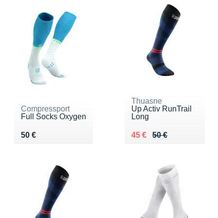
Thuasne
Compressport
Up Activ RunTrail
Full Socks Oxygen
Long
Vendu 50 €
Au lieu de 50 €
Vendu 45 €
50 €
45 €
50 €