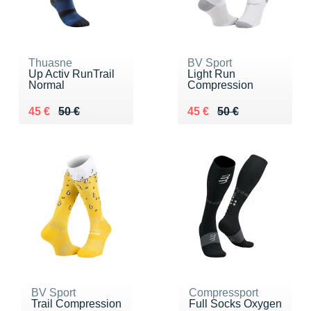
Thuasne
BV Sport
Up Activ RunTrail
Light Run
Normal
Compression
Au lieu de 50 €
Vendu 45 €
Au lieu de 50 €
Vendu 45 €
45 €
50 €
45 €
50 €
BV Sport
Compressport
Trail Compression
Full Socks Oxygen