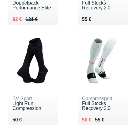
Doppelpack
Full Stocks
Performance Elite
Recovery 2.0
Au lieu de 121 €
Vendu 92 €
Vendu 55 €
92 €
121 €
55 €
BV Sport
Compressport
Light Run
Full Stocks
Compression
Recovery 2.0
Vendu 50 €
Au lieu de 55 €
Vendu 50 €
50 €
50 €
55 €