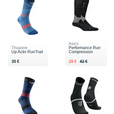
Asics
Thuasne
Performance Run
Up Activ RunTrail
Compression
Vendu 30 €
Au lieu de 42 €
Vendu 28 €
30 €
28 €
42 €