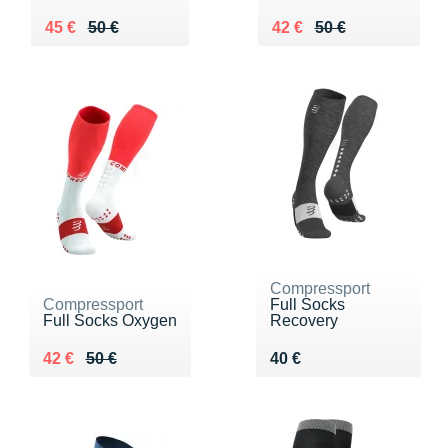
Au lieu de 50 €
Vendu 45 €
Au lieu de 50 €
Vendu 42 €
45 €
50 €
42 €
50 €
Compressport
Compressport
Full Socks
Full Socks Oxygen
Recovery
Au lieu de 50 €
Vendu 42 €
Vendu 40 €
42 €
50 €
40 €