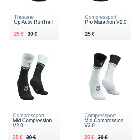
Thuasne
Compressport
Up Activ RunTrail
Pro Marathon V2.0
Au lieu de 30 €
Vendu 25 €
Vendu 25 €
25 €
30 €
25 €
Compressport
Compressport
Mid Compression
Mid Compression
V2.0
V2.0
Au lieu de 30 €
Vendu 25 €
Au lieu de 30 €
Vendu 25 €
25 €
30 €
25 €
30 €