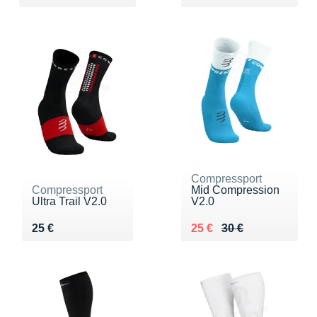
Compressport
Compressport
Mid Compression
Ultra Trail V2.0
V2.0
Vendu 25 €
Au lieu de 30 €
Vendu 25 €
25 €
25 €
30 €