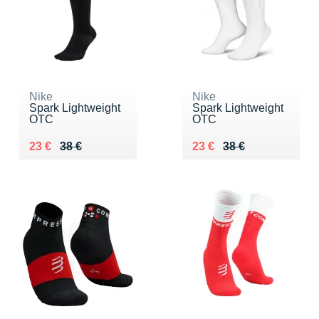
Nike
Nike
Spark Lightweight
Spark Lightweight
OTC
OTC
Au lieu de 38 €
Vendu 23 €
Au lieu de 38 €
Vendu 23 €
23 €
38 €
23 €
38 €