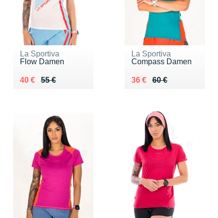
La Sportiva
La Sportiva
Flow Damen
Compass Damen
Au lieu de 55 €
Vendu 40 €
Au lieu de 60 €
Vendu 36 €
40 €
55 €
36 €
60 €