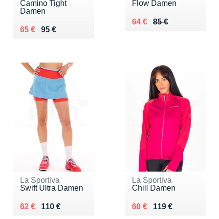
Camino Tight
Flow Damen
Damen
Au lieu de 85 €
Vendu 64 €
64 €
85 €
Au lieu de 95 €
Vendu 65 €
65 €
95 €
La Sportiva
La Sportiva
Swift Ultra Damen
Chill Damen
Au lieu de 110 €
Vendu 62 €
Au lieu de 119 €
Vendu 60 €
62 €
110 €
60 €
119 €