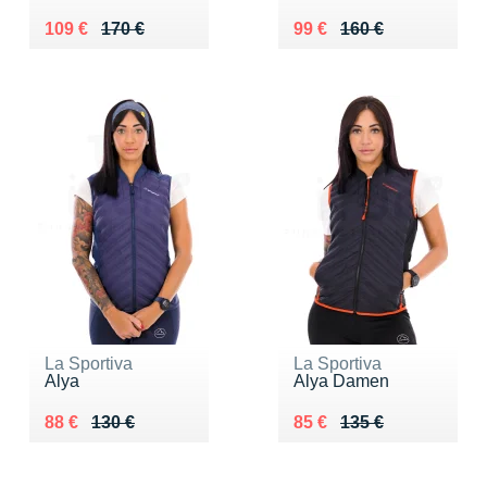
Au lieu de 170 €
Vendu 109 €
Au lieu de 160 €
Vendu 99 €
109 €
170 €
99 €
160 €
La Sportiva
La Sportiva
Alya
Alya Damen
Au lieu de 130 €
Vendu 88 €
Au lieu de 135 €
Vendu 85 €
88 €
130 €
85 €
135 €