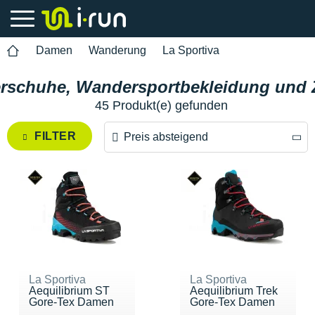
Damen
Wanderung
La Sportiva
erschuhe, Wandersportbekleidung und 
45 Produkt(e) gefunden
FILTER
Preis absteigend
Preis absteigend
Preis aufsteigend
La Sportiva
La Sportiva
Aequilibrium ST
Aequilibrium Trek
Gore-Tex Damen
Gore-Tex Damen