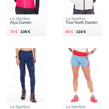
La Sportiva
La Sportiva
Alya Damen
True North Damen
Au lieu de 139 €
Vendu 70 €
Au lieu de 110 €
Vendu 65 €
70 €
139 €
65 €
110 €
La Sportiva
La Sportiva