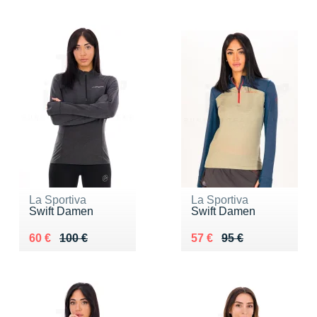
La Sportiva
La Sportiva
Swift Damen
Swift Damen
Au lieu de 100 €
Vendu 60 €
Au lieu de 95 €
Vendu 57 €
60 €
100 €
57 €
95 €