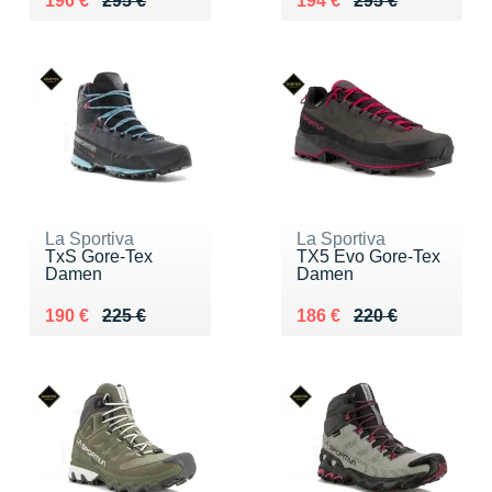
196 €
295 €
194 €
295 €
La Sportiva
La Sportiva
TxS Gore-Tex
TX5 Evo Gore-Tex
Damen
Damen
Au lieu de 225 €
Vendu 190 €
Au lieu de 220 €
Vendu 186 €
190 €
225 €
186 €
220 €