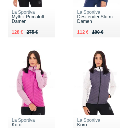
La Sportiva
La Sportiva
Mythic Primaloft
Descender Storm
Damen
Damen
Au lieu de 275 €
Vendu 128 €
Au lieu de 180 €
Vendu 112 €
128 €
275 €
112 €
180 €
La Sportiva
La Sportiva
Koro
Koro