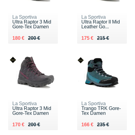
La Sportiva
La Sportiva
Ultra Raptor 3 Mid
Ultra Raptor II Mid
Gore-Tex Damen
Leather Go...
Au lieu de 200 €
Vendu 180 €
Au lieu de 215 €
Vendu 175 €
180 €
200 €
175 €
215 €
La Sportiva
La Sportiva
Ultra Raptor 3 Mid
Trango TRK Gore-
Gore-Tex Damen
Tex Damen
Au lieu de 200 €
Vendu 170 €
Au lieu de 235 €
Vendu 166 €
170 €
200 €
166 €
235 €