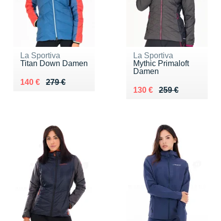
La Sportiva
La Sportiva
Titan Down Damen
Mythic Primaloft
Damen
Au lieu de 279 €
Vendu 140 €
140 €
279 €
Au lieu de 259 €
Vendu 130 €
130 €
259 €