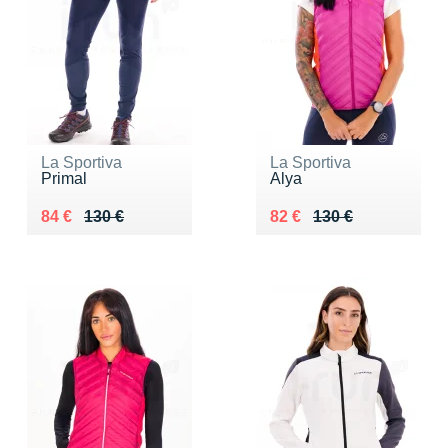
La Sportiva
La Sportiva
Primal
Alya
Au lieu de 130 €
Vendu 84 €
Au lieu de 130 €
Vendu 82 €
84 €
130 €
82 €
130 €