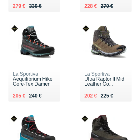
Au lieu de 330 €
Vendu 279 €
Au lieu de 270 €
Vendu 228 €
279 €
330 €
228 €
270 €
La Sportiva
La Sportiva
Aequilibrium Hike
Ultra Raptor II Mid
Gore-Tex Damen
Leather Go...
Au lieu de 240 €
Vendu 205 €
Au lieu de 225 €
Vendu 202 €
205 €
240 €
202 €
225 €