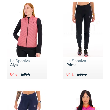
La Sportiva
La Sportiva
Alya
Primal
Au lieu de 130 €
Vendu 84 €
Au lieu de 130 €
Vendu 84 €
84 €
130 €
84 €
130 €