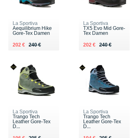
La Sportiva
La Sportiva
Aequilibrium Hike
TX5 Evo Mid Gore-
Gore-Tex Damen
Tex Damen
Au lieu de 240 €
Vendu 202 €
Au lieu de 240 €
Vendu 202 €
202 €
240 €
202 €
240 €
La Sportiva
La Sportiva
Trango Tech
Trango Tech
Leather Gore-Tex
Leather Gore-Tex
D...
D...
Au lieu de 295 €
Vendu 196 €
Au lieu de 295 €
Vendu 194 €