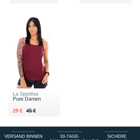
La Sportiva
Pure Damen
Au lieu de 45 €
Vendu 29 €
29 €
45 €
VERSAND BINNEN
30-TAGE-
SICHERE