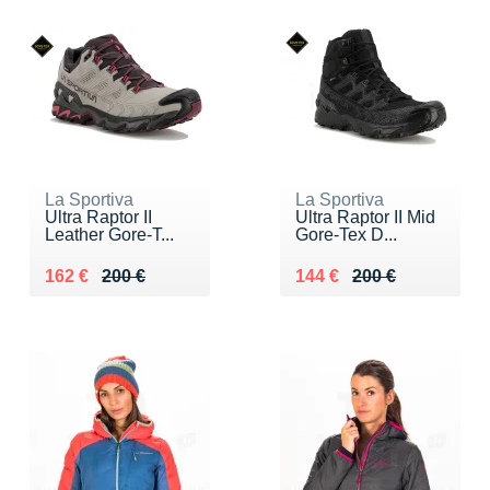
La Sportiva
La Sportiva
Ultra Raptor II
Ultra Raptor II Mid
Leather Gore-T...
Gore-Tex D...
Au lieu de 200 €
Vendu 162 €
Au lieu de 200 €
Vendu 144 €
162 €
200 €
144 €
200 €