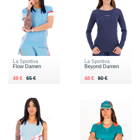
La Sportiva
La Sportiva
Flow Damen
Beyond Damen
Au lieu de 65 €
Vendu 49 €
Au lieu de 80 €
Vendu 48 €
49 €
65 €
48 €
80 €