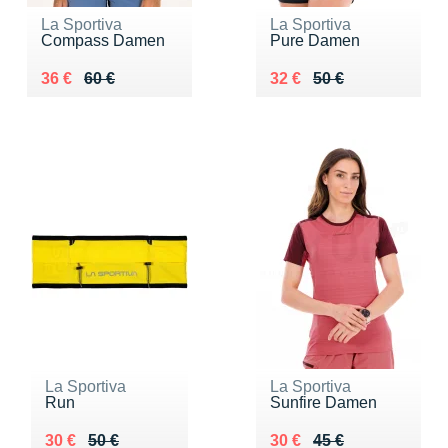
La Sportiva
La Sportiva
Compass Damen
Pure Damen
Au lieu de 60 €
Vendu 36 €
Au lieu de 50 €
Vendu 32 €
36 €
60 €
32 €
50 €
La Sportiva
La Sportiva
Run
Sunfire Damen
Au lieu de 50 €
Vendu 30 €
Au lieu de 45 €
Vendu 30 €
30 €
50 €
30 €
45 €