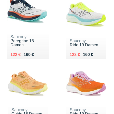
Saucony
Peregrine 16
Saucony
Damen
Ride 19 Damen
Au lieu de 160 €
Vendu 122 €
Au lieu de 160 €
Vendu 122 €
122 €
160 €
122 €
160 €
Saucony
Saucony
Guide 18 Damen
Ride 19 Damen