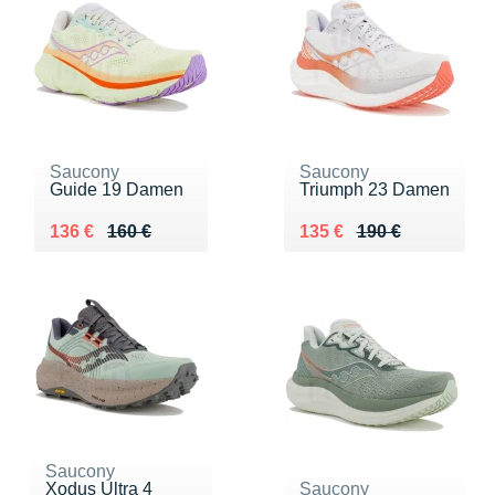
Saucony
Saucony
Guide 19 Damen
Triumph 23 Damen
Au lieu de 160 €
Vendu 136 €
Au lieu de 190 €
Vendu 135 €
136 €
160 €
135 €
190 €
Saucony
Xodus Ultra 4
Saucony