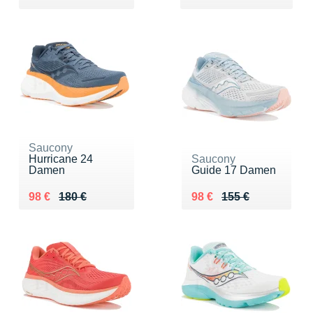
Saucony
Hurricane 24
Saucony
Damen
Guide 17 Damen
Au lieu de 180 €
Vendu 98 €
Au lieu de 155 €
Vendu 98 €
98 €
180 €
98 €
155 €