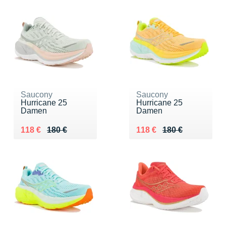
Saucony
Saucony
Hurricane 25
Hurricane 25
Damen
Damen
Au lieu de 180 €
Vendu 118 €
Au lieu de 180 €
Vendu 118 €
118 €
180 €
118 €
180 €