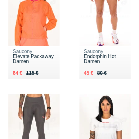
Saucony
Saucony
Elevate Packaway
Endorphin Hot
Damen
Damen
Au lieu de 115 €
Vendu 64 €
Au lieu de 80 €
Vendu 45 €
64 €
115 €
45 €
80 €