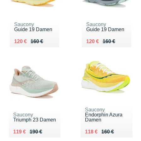
Saucony
Saucony
Guide 19 Damen
Guide 19 Damen
Au lieu de 160 €
Vendu 120 €
Au lieu de 160 €
Vendu 120 €
120 €
160 €
120 €
160 €
Saucony
Saucony
Endorphin Azura
Triumph 23 Damen
Damen
Au lieu de 190 €
Vendu 119 €
Au lieu de 160 €
Vendu 118 €
119 €
190 €
118 €
160 €