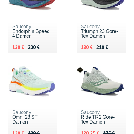
Saucony
Saucony
Endorphin Speed
Triumph 23 Gore-
4 Damen
Tex Damen
Au lieu de 200 €
Vendu 130 €
Au lieu de 210 €
Vendu 130 €
130 €
200 €
130 €
210 €
Saucony
Saucony
Omni 23 ST
Ride TR2 Gore-
Damen
Tex Damen
Au lieu de 180 €
Vendu 130 €
Au lieu de 175 €
Vendu 128.25 €
130 €
180 €
128.25 €
175 €