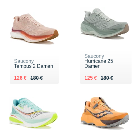
Saucony
Saucony
Hurricane 25
Tempus 2 Damen
Damen
Au lieu de 180 €
Vendu 126 €
Au lieu de 180 €
Vendu 125 €
126 €
180 €
125 €
180 €