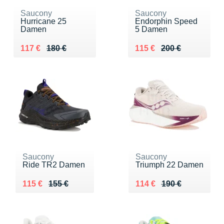
Saucony
Saucony
Hurricane 25
Endorphin Speed
Damen
5 Damen
Au lieu de 180 €
Vendu 117 €
Au lieu de 200 €
Vendu 115 €
117 €
180 €
115 €
200 €
Saucony
Saucony
Ride TR2 Damen
Triumph 22 Damen
Au lieu de 155 €
Vendu 115 €
Au lieu de 190 €
Vendu 114 €
115 €
155 €
114 €
190 €