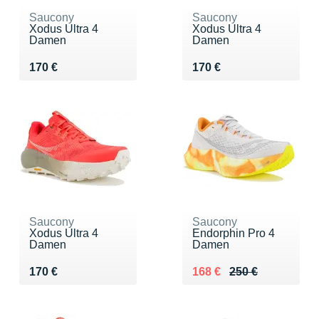
Saucony
Saucony
Xodus Ultra 4
Xodus Ultra 4
Damen
Damen
Vendu 170 €
Vendu 170 €
170 €
170 €
Saucony
Saucony
Xodus Ultra 4
Endorphin Pro 4
Damen
Damen
Vendu 170 €
Au lieu de 250 €
Vendu 168 €
170 €
168 €
250 €