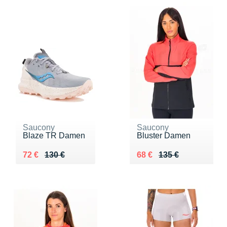
Saucony
Saucony
Blaze TR Damen
Bluster Damen
Au lieu de 130 €
Vendu 72 €
Au lieu de 135 €
Vendu 68 €
72 €
130 €
68 €
135 €