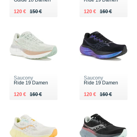
Au lieu de 150 €
Vendu 120 €
Au lieu de 160 €
Vendu 120 €
120 €
150 €
120 €
160 €
Saucony
Saucony
Ride 19 Damen
Ride 19 Damen
Au lieu de 160 €
Vendu 120 €
Au lieu de 160 €
Vendu 120 €
120 €
160 €
120 €
160 €