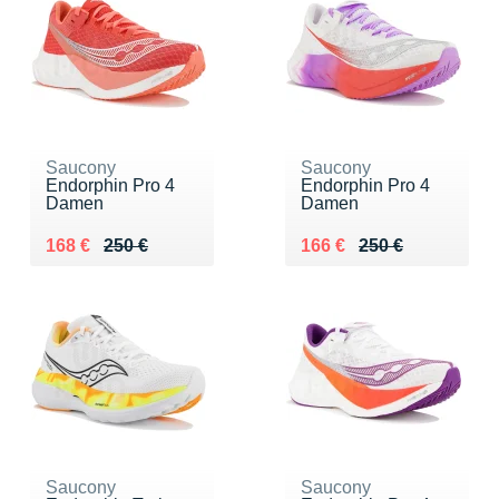
Saucony
Saucony
Endorphin Pro 4
Endorphin Pro 4
Damen
Damen
Au lieu de 250 €
Vendu 168 €
Au lieu de 250 €
Vendu 166 €
168 €
250 €
166 €
250 €
Saucony
Saucony