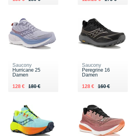
Saucony
Saucony
Hurricane 25
Peregrine 16
Damen
Damen
Au lieu de 180 €
Vendu 128 €
Au lieu de 160 €
Vendu 128 €
128 €
180 €
128 €
160 €