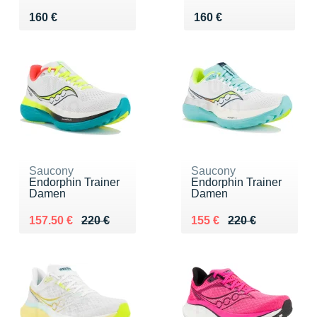
Vendu 160 €
Vendu 160 €
160 €
160 €
Saucony
Saucony
Endorphin Trainer
Endorphin Trainer
Damen
Damen
Au lieu de 220 €
Vendu 157.50 €
Au lieu de 220 €
Vendu 155 €
157.50 €
220 €
155 €
220 €