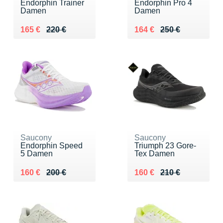
Endorphin Trainer
Endorphin Pro 4
Damen
Damen
Au lieu de 220 €
Vendu 165 €
Au lieu de 250 €
Vendu 164 €
165 €
220 €
164 €
250 €
Saucony
Saucony
Endorphin Speed
Triumph 23 Gore-
5 Damen
Tex Damen
Au lieu de 200 €
Vendu 160 €
Au lieu de 210 €
Vendu 160 €
160 €
200 €
160 €
210 €