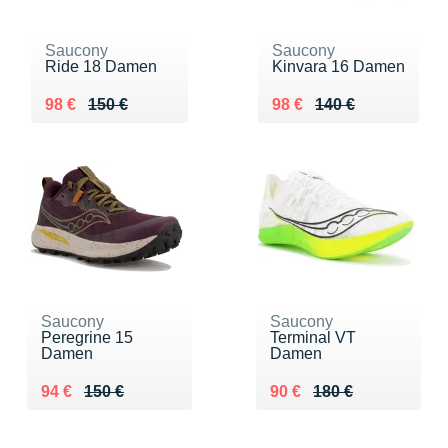
Saucony
Saucony
Ride 18 Damen
Kinvara 16 Damen
Au lieu de 150 €
Vendu 98 €
Au lieu de 140 €
Vendu 98 €
98 €
150 €
98 €
140 €
Saucony
Saucony
Peregrine 15
Terminal VT
Damen
Damen
Au lieu de 150 €
Vendu 94 €
Au lieu de 180 €
Vendu 90 €
94 €
150 €
90 €
180 €