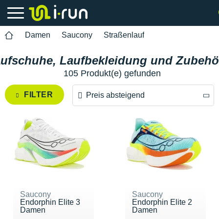
Damen
Saucony
Straßenlauf
ufschuhe, Laufbekleidung und Zubehö
105 Produkt(e) gefunden
FILTER
Preis absteigend
Preis absteigend
Preis aufsteigend
Saucony
Saucony
Endorphin Elite 3
Endorphin Elite 2
Damen
Damen