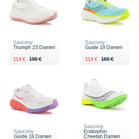
Saucony
Saucony
Triumph 23 Damen
Guide 19 Damen
Au lieu de 190 €
Vendu 114 €
Au lieu de 160 €
Vendu 114 €
114 €
190 €
114 €
160 €
Saucony
Saucony
Endorphin
Guide 18 Damen
Cheetah Damen