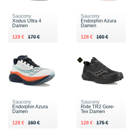
Saucony
Saucony
Xodus Ultra 4
Endorphin Azura
Damen
Damen
Au lieu de 170 €
Vendu 128 €
Au lieu de 160 €
Vendu 128 €
128 €
170 €
128 €
160 €
Saucony
Saucony
Endorphin Azura
Ride TR2 Gore-
Damen
Tex Damen
Au lieu de 160 €
Vendu 128 €
Au lieu de 175 €
Vendu 128 €
128 €
160 €
128 €
175 €