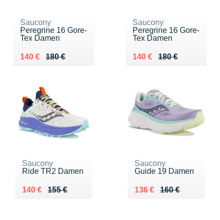
Saucony
Saucony
Peregrine 16 Gore-
Peregrine 16 Gore-
Tex Damen
Tex Damen
Au lieu de 180 €
Vendu 140 €
Au lieu de 180 €
Vendu 140 €
140 €
180 €
140 €
180 €
Saucony
Saucony
Ride TR2 Damen
Guide 19 Damen
Au lieu de 155 €
Vendu 140 €
Au lieu de 160 €
Vendu 136 €
140 €
155 €
136 €
160 €