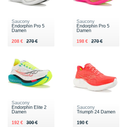
Saucony
Saucony
Endorphin Pro 5
Endorphin Pro 5
Damen
Damen
Au lieu de 270 €
Vendu 208 €
Au lieu de 270 €
Vendu 198 €
208 €
270 €
198 €
270 €
Saucony
Endorphin Elite 2
Saucony
Damen
Triumph 24 Damen
Au lieu de 300 €
Vendu 192 €
Vendu 190 €
192 €
300 €
190 €