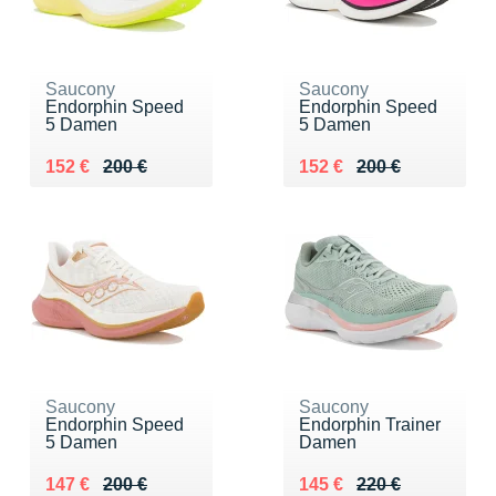
Saucony
Saucony
Endorphin Speed
Endorphin Speed
5 Damen
5 Damen
Au lieu de 200 €
Vendu 152 €
Au lieu de 200 €
Vendu 152 €
152 €
200 €
152 €
200 €
Saucony
Saucony
Endorphin Speed
Endorphin Trainer
5 Damen
Damen
Au lieu de 200 €
Vendu 147 €
Au lieu de 220 €
Vendu 145 €
147 €
200 €
145 €
220 €