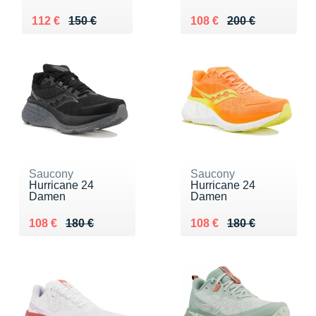
Au lieu de 150 €
Vendu 112 €
Au lieu de 200 €
Vendu 108 €
112 €
150 €
108 €
200 €
Saucony
Saucony
Hurricane 24
Hurricane 24
Damen
Damen
Au lieu de 180 €
Vendu 108 €
Au lieu de 180 €
Vendu 108 €
108 €
180 €
108 €
180 €