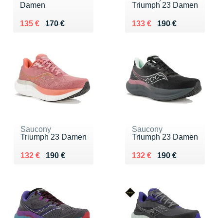
Damen
Triumph 23 Damen
Au lieu de 170 €
Vendu 135 €
Au lieu de 190 €
Vendu 133 €
135 €
170 €
133 €
190 €
Saucony
Saucony
Triumph 23 Damen
Triumph 23 Damen
Au lieu de 190 €
Vendu 132 €
Au lieu de 190 €
Vendu 132 €
132 €
190 €
132 €
190 €