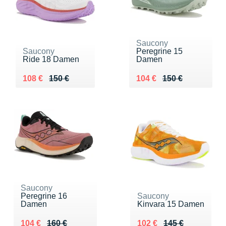
Saucony
Saucony
Peregrine 15
Ride 18 Damen
Damen
Au lieu de 150 €
Vendu 108 €
Au lieu de 150 €
Vendu 104 €
108 €
150 €
104 €
150 €
Saucony
Peregrine 16
Saucony
Damen
Kinvara 15 Damen
Au lieu de 160 €
Vendu 104 €
Au lieu de 145 €
Vendu 102 €
104 €
160 €
102 €
145 €