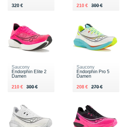
Vendu 320 €
Au lieu de 300 €
Vendu 210 €
320 €
210 €
300 €
Saucony
Saucony
Endorphin Elite 2
Endorphin Pro 5
Damen
Damen
Au lieu de 300 €
Vendu 210 €
Au lieu de 270 €
Vendu 208 €
210 €
300 €
208 €
270 €