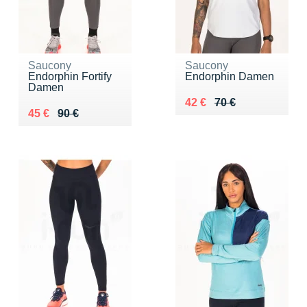
Saucony
Saucony
Endorphin Fortify
Endorphin Damen
Damen
Au lieu de 70 €
Vendu 42 €
42 €
70 €
Au lieu de 90 €
Vendu 45 €
45 €
90 €