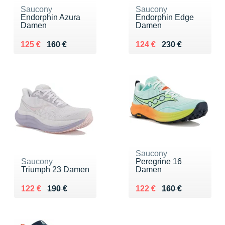
Saucony
Saucony
Endorphin Azura
Endorphin Edge
Damen
Damen
Au lieu de 160 €
Vendu 125 €
Au lieu de 230 €
Vendu 124 €
125 €
160 €
124 €
230 €
Saucony
Saucony
Peregrine 16
Triumph 23 Damen
Damen
Au lieu de 190 €
Vendu 122 €
Au lieu de 160 €
Vendu 122 €
122 €
190 €
122 €
160 €