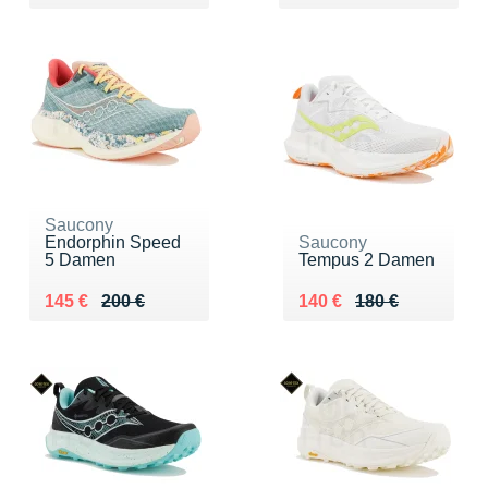
Saucony
Endorphin Speed
Saucony
5 Damen
Tempus 2 Damen
Au lieu de 200 €
Vendu 145 €
Au lieu de 180 €
Vendu 140 €
145 €
200 €
140 €
180 €