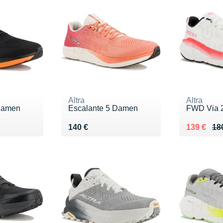
Altra
Altra
Damen
Escalante 5 Damen
FWD Via 
Vendu 140 €
Au lieu de
Vendu 13
140 €
139 €
18