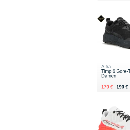
Altra
Timp 6 Gore-
Damen
Au lieu de 19
Vendu 170 €
170 €
190 €