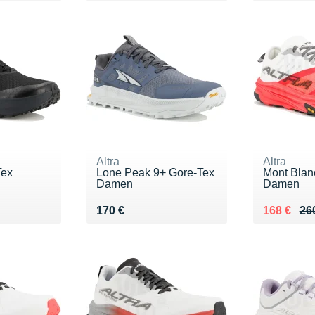
Altra
Altra
Tex
Lone Peak 9+ Gore-Tex
Mont Blan
Damen
Damen
0 €
Vendu 170 €
Au lieu de
Vendu 16
170 €
168 €
26