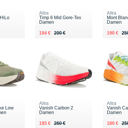
Altra
Altra
 HiLo
Timp 6 Mid Gore-Tex
Mont Blan
Damen
Damen
Au lieu de 200 €
Vendu 194 €
Au lieu de
Vendu 19
194 €
200 €
190 €
25
Altra
Altra
ke Low
Vanish Carbon 2
Vanish Ca
men
Damen
Damen
0 €
Au lieu de 260 €
Vendu 185 €
Au lieu de
Vendu 18
185 €
260 €
180 €
25