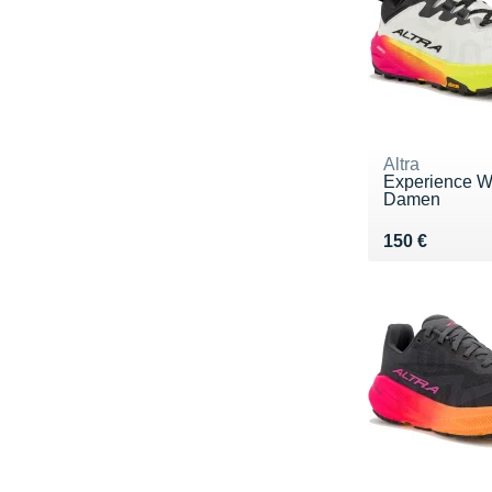
Altra
Experience W
Damen
Vendu 150 €
150 €