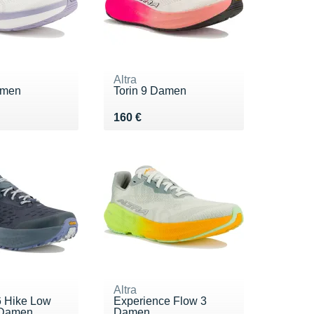
Altra
amen
Torin 9 Damen
0 €
Vendu 160 €
160 €
Altra
 Hike Low
Experience Flow 3
 Damen
Damen