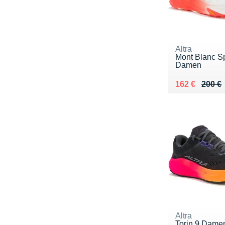
Altra
Mont Blanc S
Damen
Au lieu de 20
Vendu 162 €
162 €
200 €
Altra
Torin 9 Dame