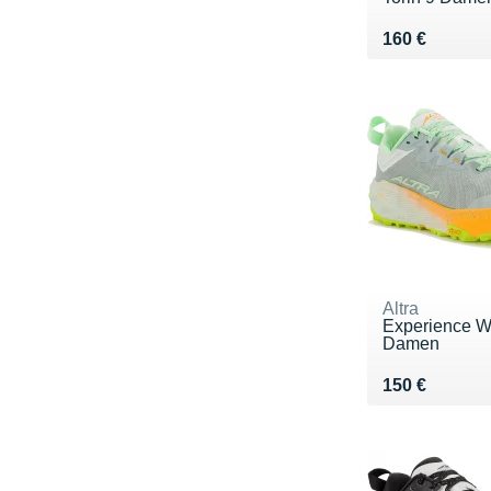
Vendu 160 €
160 €
Altra
Experience W
Damen
Vendu 150 €
150 €