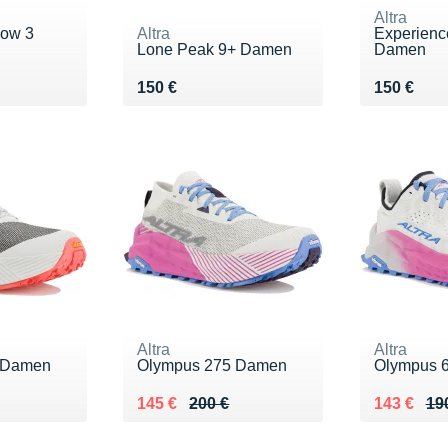
Altra
low 3
Altra
Experienc
Lone Peak 9+ Damen
Damen
Vendu 150 €
Vendu 15
150 €
150 €
Altra
Altra
 Damen
Olympus 275 Damen
Olympus 
0 €
Au lieu de 200 €
Vendu 145 €
Au lieu de
Vendu 14
145 €
200 €
143 €
19