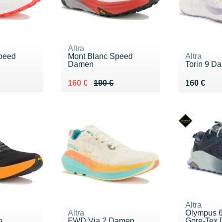
Altra
peed
Mont Blanc Speed
Altra
Damen
Torin 9 D
0 €
Au lieu de 190 €
Vendu 160 €
Vendu 16
160 €
190 €
160 €
Altra
Altra
Olympus 6
n
FWD Via 2 Damen
Gore-Tex