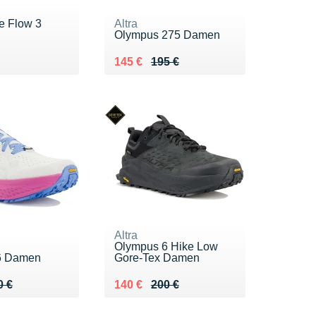
e Flow 3
Altra
Olympus 275 Damen
0 €
Au lieu de 195 €
Vendu 145 €
145 €
195 €
Altra
Olympus 6 Hike Low
6 Damen
Gore-Tex Damen
 190 €
3 €
Au lieu de 200 €
Vendu 140 €
0 €
140 €
200 €