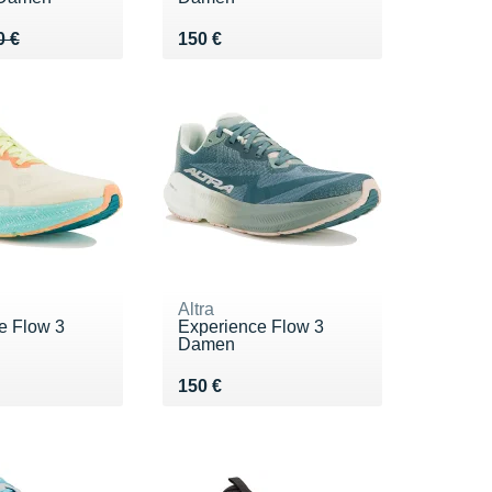
 200 €
0 €
Vendu 150 €
0 €
150 €
Altra
e Flow 3
Experience Flow 3
Damen
0 €
Vendu 150 €
150 €