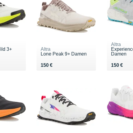
Altra
ild 3+
Altra
Experienc
Lone Peak 9+ Damen
Damen
Vendu 150 €
Vendu 15
150 €
150 €