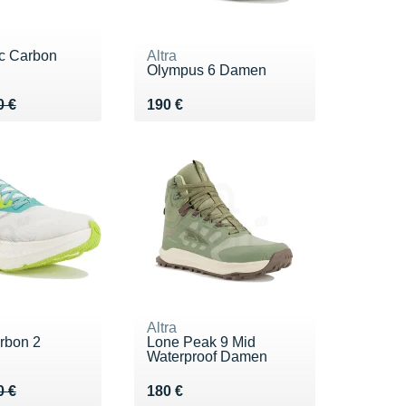
c Carbon
Altra
Olympus 6 Damen
 250 €
0 €
Vendu 190 €
0 €
190 €
Altra
rbon 2
Lone Peak 9 Mid
Waterproof Damen
 250 €
0 €
Vendu 180 €
0 €
180 €