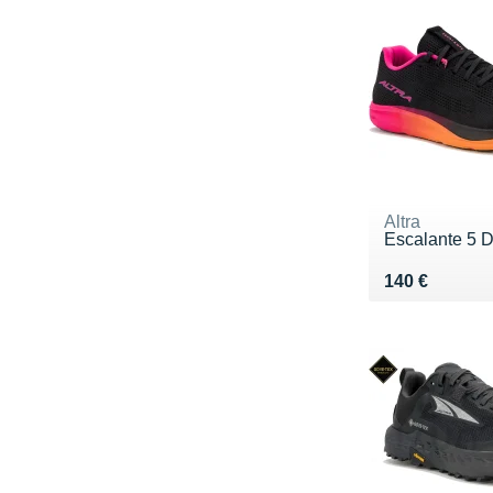
Altra
Escalante 5 
Vendu 140 €
140 €