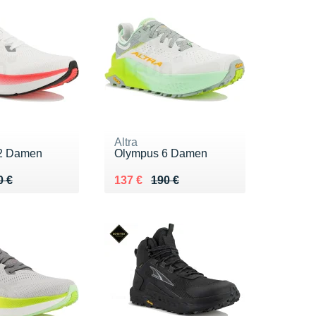
Altra
2 Damen
Olympus 6 Damen
 180 €
9 €
Au lieu de 190 €
Vendu 137 €
0 €
137 €
190 €