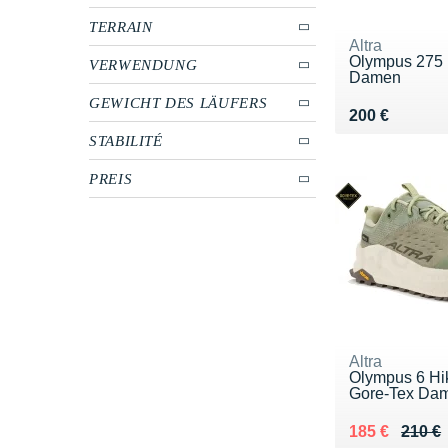
TERRAIN
Altra
Olympus 275
VERWENDUNG
Damen
GEWICHT DES LÄUFERS
Vendu 200 €
200 €
STABILITÉ
PREIS
Altra
Olympus 6 Hi
Gore-Tex Da
Au lieu de 21
Vendu 185 €
185 €
210 €