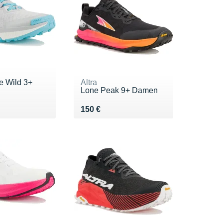
e Wild 3+
Altra
Lone Peak 9+ Damen
0 €
Vendu 150 €
150 €