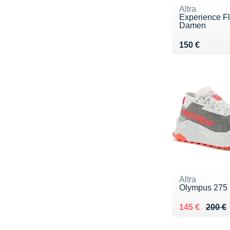
Altra
Experience F
Damen
Vendu 150 €
150 €
Altra
Olympus 275
Au lieu de 20
Vendu 145 €
145 €
200 €