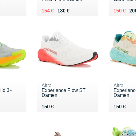
Au lieu de 180 €
Vendu 154 €
Au lieu de
Vendu 15
154 €
180 €
150 €
20
Altra
Altra
ild 3+
Experience Flow ST
Experienc
Damen
Damen
Vendu 150 €
Vendu 15
150 €
150 €