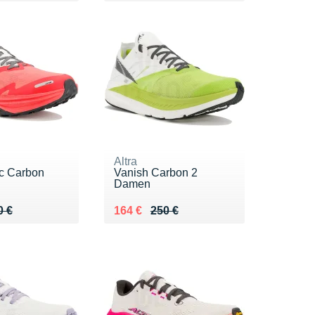
Altra
c Carbon
Vanish Carbon 2
Damen
 260 €
8 €
Au lieu de 250 €
Vendu 164 €
0 €
164 €
250 €