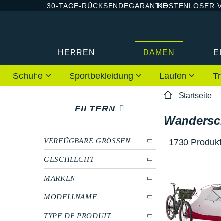
30-TAGE-RÜCKSENDEGARANTIE
KOSTENLOSER 
HERREN
DAMEN
E
Schuhe
Sportbekleidung
Laufen
Tr
Startseite
FILTERN
Wandersc
VERFÜGBARE GRÖSSEN
1730 Produkt
GESCHLECHT
MARKEN
MODELLNAME
TYPE DE PRODUIT