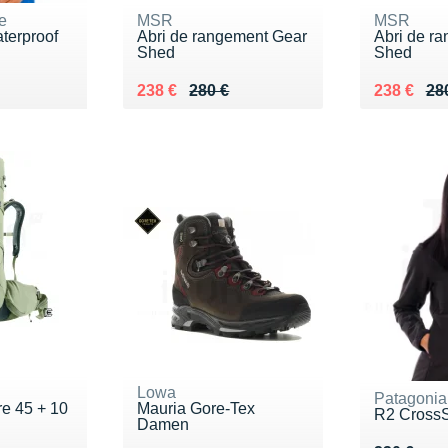
e
MSR
MSR
terproof
Abri de rangement Gear
Abri de r
Shed
Shed
5 €
Au lieu de 280 €
Vendu 238 €
Au lieu de
Vendu 23
238 €
280 €
238 €
28
Lowa
Patagonia
re 45 + 10
Mauria Gore-Tex
R2 CrossS
Damen