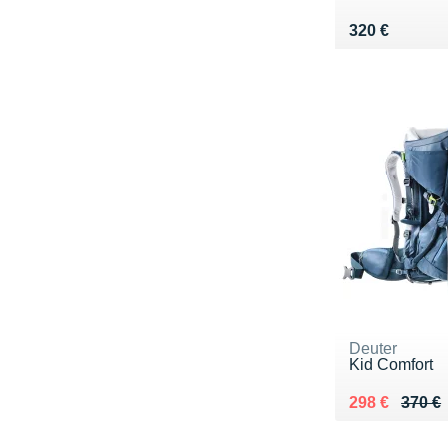
Vendu 320 €
320 €
Deuter
Kid Comfort
Au lieu de 37
Vendu 298 €
298 €
370 €