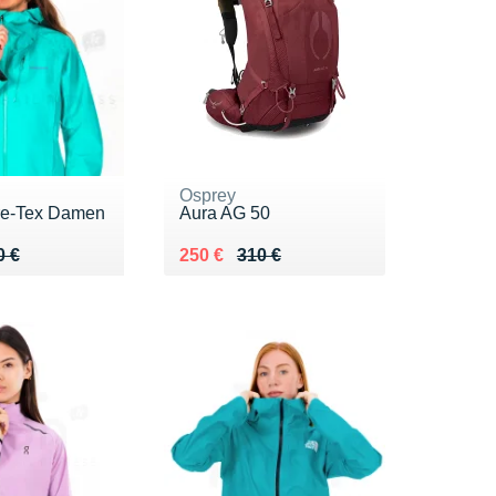
Osprey
ore-Tex Damen
Aura AG 50
 400 €
0 €
Au lieu de 310 €
Vendu 250 €
0 €
250 €
310 €