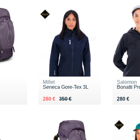
Millet
Salomon
Seneca Gore-Tex 3L
Bonatti P
0 €
Au lieu de 350 €
Vendu 280 €
Vendu 28
280 €
350 €
280 €