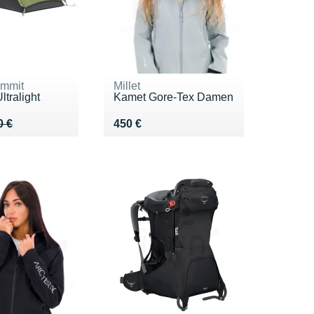
ummit
Millet
ltralight
Kamet Gore-Tex Damen
 580 €
8 €
Vendu 450 €
0 €
450 €