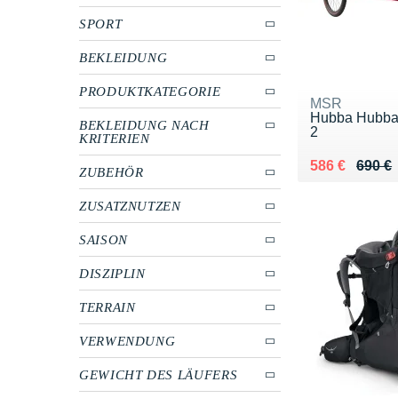
SPORT
BEKLEIDUNG
PRODUKTKATEGORIE
MSR
Hubba Hubba
BEKLEIDUNG NACH
2
KRITERIEN
Au lieu de 69
Vendu 586 €
586 €
690 €
ZUBEHÖR
ZUSATZNUTZEN
SAISON
DISZIPLIN
TERRAIN
VERWENDUNG
GEWICHT DES LÄUFERS