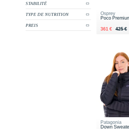
STABILITÉ
Osprey
TYPE DE NUTRITION
Poco Premiu
PREIS
Au lieu de 42
Vendu 361 €
361 €
425 €
Patagonia
Down Sweate