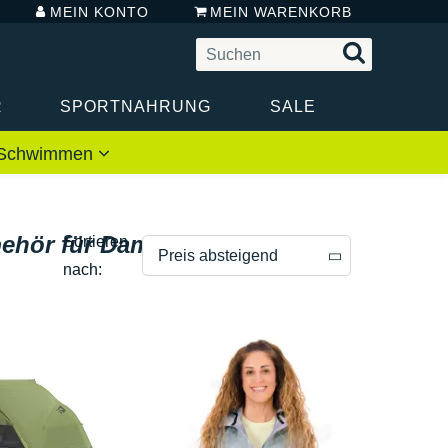
MEIN KONTO
MEIN WARENKORB
R
SPORTNAHRUNG
SALE
 / Schwimmen
ehör für Damen
Sortieren
Preis absteigend
nach:
Preis absteigend
Preis aufsteigend