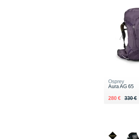
Osprey
Aura AG 65
Au lieu de 33
Vendu 280 €
280 €
330 €