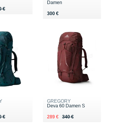
Damen
 420 €
5 €
0 €
Vendu 300 €
300 €
Y
GREGORY
S
Deva 60 Damen S
 340 €
9 €
Au lieu de 340 €
Vendu 289 €
0 €
289 €
340 €