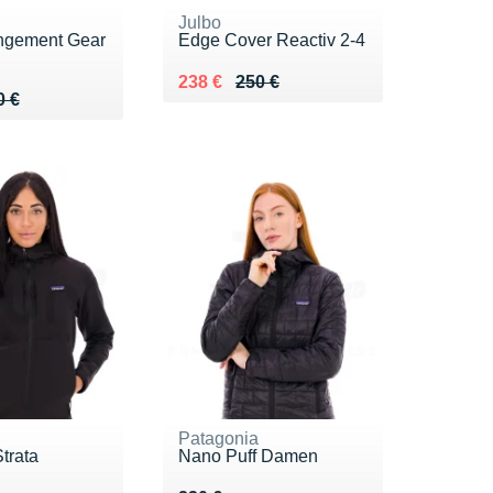
Julbo
angement Gear
Edge Cover Reactiv 2-4
Au lieu de 250 €
Vendu 238 €
238 €
250 €
 280 €
8 €
0 €
Patagonia
trata
Nano Puff Damen