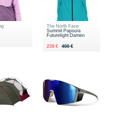
ng
The North Face
Summit Papsura
Futurelight Damen
0 €
Au lieu de 400 €
Vendu 239 €
239 €
400 €