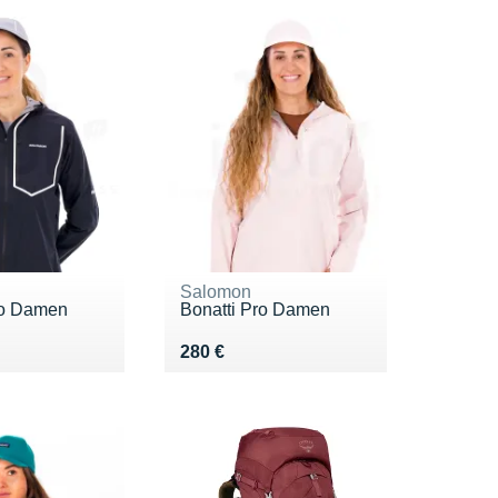
Salomon
ro Damen
Bonatti Pro Damen
0 €
Vendu 280 €
280 €