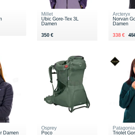
Millet
Arcteryx
m
Ubic Gore-Tex 3L
Norvan Go
Damen
Damen
5 €
Vendu 350 €
Au lieu de
Vendu 33
350 €
338 €
45
Osprey
Patagonia
r Damen
Poco
Triolet Go