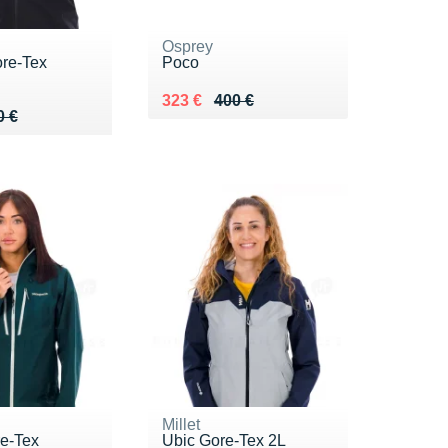
Osprey
re-Tex
Poco
Au lieu de 400 €
Vendu 323 €
323 €
400 €
 450 €
8 €
0 €
Millet
re-Tex
Ubic Gore-Tex 2L