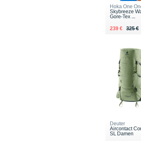
Hoka One On
Skybreeze Wa
Gore-Tex ...
Au lieu de 32
Vendu 239 €
239 €
325 €
Deuter
Aircontact Co
SL Damen