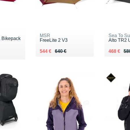
MSR
Sea To S
 Bikepack
FreeLite 2 V3
Alto TR2 U
Au lieu de 640 €
Vendu 544 €
Au lieu de
Vendu 46
544 €
640 €
468 €
58
0 €