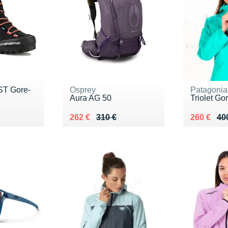
ST Gore-
Osprey
Patagonia
Aura AG 50
Triolet G
0 €
Au lieu de 310 €
Vendu 262 €
Au lieu de
Vendu 26
262 €
310 €
260 €
40