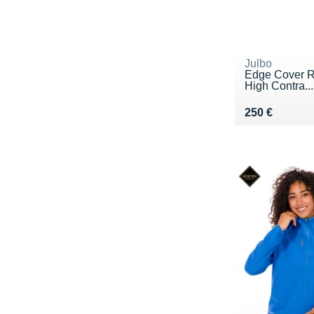
Julbo
Edge Cover R
High Contra...
Vendu 250 €
250 €