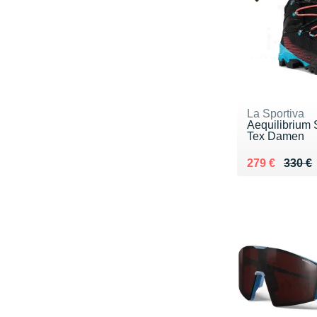
La Sportiva
Aequilibrium 
Tex Damen
Au lieu de 33
Vendu 279 €
279 €
330 €