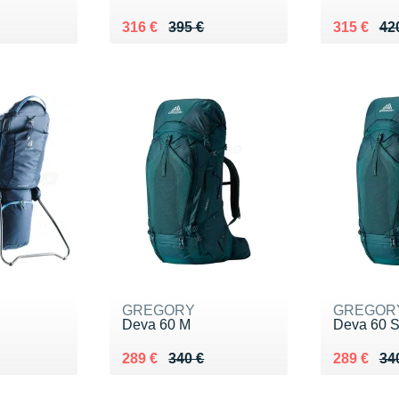
Au lieu de 395 €
Vendu 316 €
Au lieu de
Vendu 31
316 €
395 €
315 €
42
GREGORY
GREGOR
Deva 60 M
Deva 60 
0 €
Au lieu de 340 €
Vendu 289 €
Au lieu de
Vendu 28
289 €
340 €
289 €
34