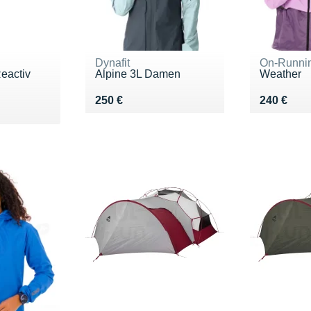
Dynafit
On-Runni
eactiv
Alpine 3L Damen
Weather
Vendu 250 €
Vendu 24
250 €
240 €