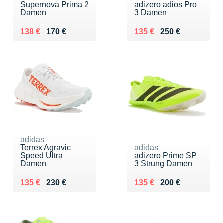
Supernova Prima 2
adizero adios Pro
Damen
3 Damen
Au lieu de 170 €
Vendu 138 €
Au lieu de 250 €
Vendu 135 €
138 €
170 €
135 €
250 €
adidas
Terrex Agravic
adidas
Speed Ultra
adizero Prime SP
Damen
3 Strung Damen
Au lieu de 230 €
Vendu 135 €
Au lieu de 200 €
Vendu 135 €
135 €
230 €
135 €
200 €