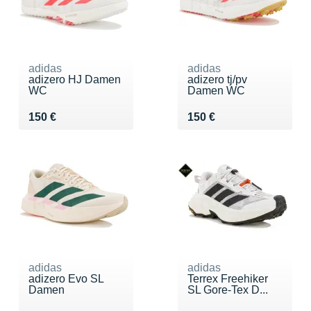
adidas
adidas
adizero HJ Damen
adizero tj/pv
WC
Damen WC
Vendu 150 €
Vendu 150 €
150 €
150 €
adidas
adidas
adizero Evo SL
Terrex Freehiker
Damen
SL Gore-Tex D...