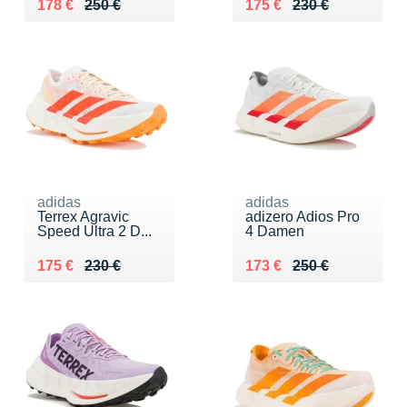
Au lieu de 250 €
Vendu 178 €
Au lieu de 230 €
Vendu 175 €
178 €
250 €
175 €
230 €
adidas
adidas
Terrex Agravic
adizero Adios Pro
Speed Ultra 2 D...
4 Damen
Au lieu de 230 €
Vendu 175 €
Au lieu de 250 €
Vendu 173 €
175 €
230 €
173 €
250 €