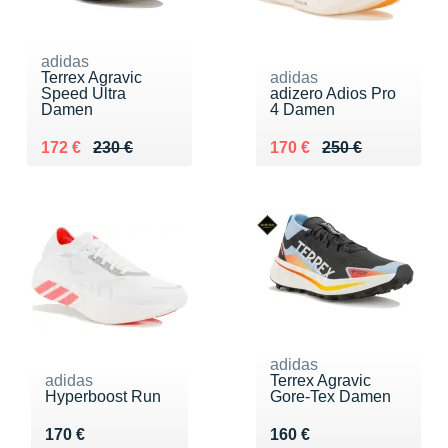
adidas
Terrex Agravic
adidas
Speed Ultra
adizero Adios Pro
Damen
4 Damen
Au lieu de 230 €
Vendu 172 €
Au lieu de 250 €
Vendu 170 €
172 €
230 €
170 €
250 €
adidas
adidas
Terrex Agravic
Hyperboost Run
Gore-Tex Damen
Vendu 170 €
Vendu 160 €
170 €
160 €