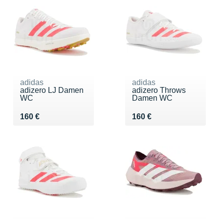
adidas
adidas
adizero LJ Damen
adizero Throws
WC
Damen WC
Vendu 160 €
Vendu 160 €
160 €
160 €