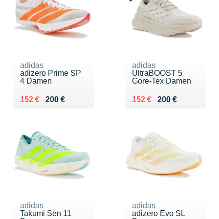
adidas
adidas
adizero Prime SP
UltraBOOST 5
4 Damen
Gore-Tex Damen
Au lieu de 200 €
Vendu 152 €
Au lieu de 200 €
Vendu 152 €
152 €
200 €
152 €
200 €
adidas
adidas
Takumi Sen 11
adizero Evo SL