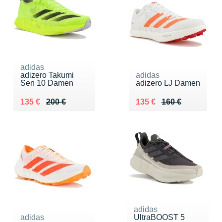
adidas
adizero Takumi
adidas
Sen 10 Damen
adizero LJ Damen
Au lieu de 200 €
Vendu 135 €
Au lieu de 160 €
Vendu 135 €
135 €
200 €
135 €
160 €
adidas
adidas
UltraBOOST 5