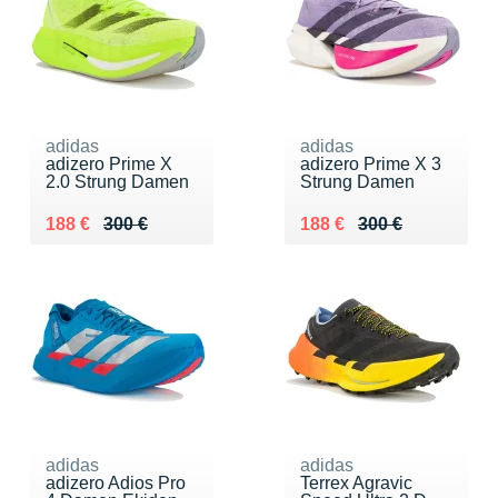
adidas
adidas
adizero Prime X
adizero Prime X 3
2.0 Strung Damen
Strung Damen
Au lieu de 300 €
Vendu 188 €
Au lieu de 300 €
Vendu 188 €
188 €
300 €
188 €
300 €
adidas
adidas
adizero Adios Pro
Terrex Agravic