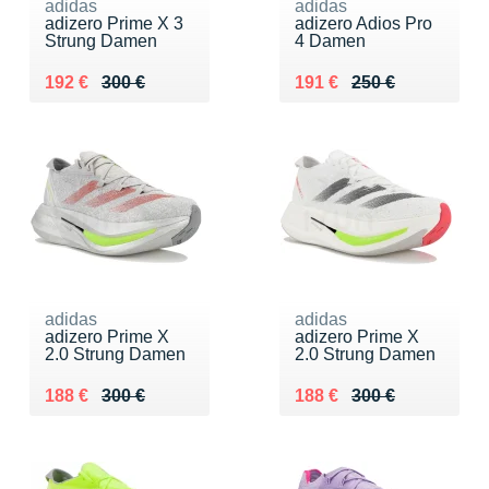
adidas
adidas
adizero Prime X 3
adizero Adios Pro
Strung Damen
4 Damen
Au lieu de 300 €
Vendu 192 €
Au lieu de 250 €
Vendu 191 €
192 €
300 €
191 €
250 €
adidas
adidas
adizero Prime X
adizero Prime X
2.0 Strung Damen
2.0 Strung Damen
Au lieu de 300 €
Vendu 188 €
Au lieu de 300 €
Vendu 188 €
188 €
300 €
188 €
300 €