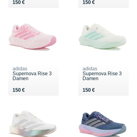
Vendu 150 €
Vendu 150 €
150 €
150 €
adidas
adidas
Supernova Rise 3
Supernova Rise 3
Damen
Damen
Vendu 150 €
Vendu 150 €
150 €
150 €