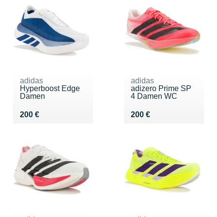
adidas
adidas
Hyperboost Edge
adizero Prime SP
Damen
4 Damen WC
Vendu 200 €
Vendu 200 €
200 €
200 €