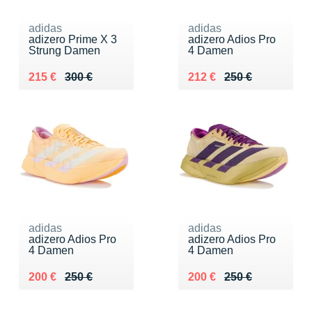
adidas
adidas
adizero Prime X 3
adizero Adios Pro
Strung Damen
4 Damen
Au lieu de 300 €
Vendu 215 €
Au lieu de 250 €
Vendu 212 €
215 €
300 €
212 €
250 €
adidas
adidas
adizero Adios Pro
adizero Adios Pro
4 Damen
4 Damen
Au lieu de 250 €
Vendu 200 €
Au lieu de 250 €
Vendu 200 €
200 €
250 €
200 €
250 €