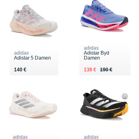
adidas
adidas
Adistar Byd
Adistar 5 Damen
Damen
Vendu 140 €
Au lieu de 190 €
Vendu 138 €
140 €
138 €
190 €
adidas
adidas