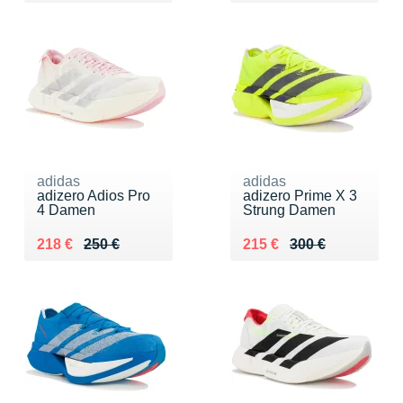
adidas
adidas
adizero Adios Pro
adizero Prime X 3
4 Damen
Strung Damen
Au lieu de 250 €
Vendu 218 €
Au lieu de 300 €
Vendu 215 €
218 €
250 €
215 €
300 €