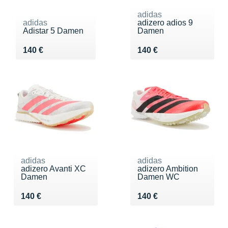
adidas
adidas
adizero adios 9
Adistar 5 Damen
Damen
Vendu 140 €
Vendu 140 €
140 €
140 €
adidas
adidas
adizero Avanti XC
adizero Ambition
Damen
Damen WC
Vendu 140 €
Vendu 140 €
140 €
140 €