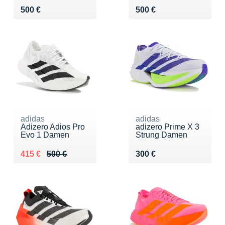
Vendu 500 €
Vendu 500 €
500 €
500 €
adidas
adidas
Adizero Adios Pro
adizero Prime X 3
Evo 1 Damen
Strung Damen
Au lieu de 500 €
Vendu 415 €
Vendu 300 €
415 €
500 €
300 €