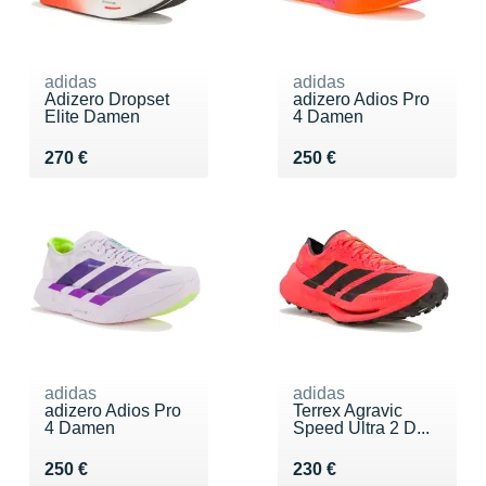
adidas
adidas
Adizero Dropset
adizero Adios Pro
Elite Damen
4 Damen
Vendu 270 €
Vendu 250 €
270 €
250 €
adidas
adidas
adizero Adios Pro
Terrex Agravic
4 Damen
Speed Ultra 2 D...
Vendu 250 €
Vendu 230 €
250 €
230 €