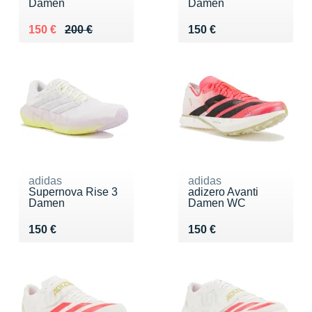
Damen
Damen
Au lieu de 200 €
Vendu 150 €
Vendu 150 €
150 €
200 €
150 €
adidas
adidas
Supernova Rise 3
adizero Avanti
Damen
Damen WC
Vendu 150 €
Vendu 150 €
150 €
150 €