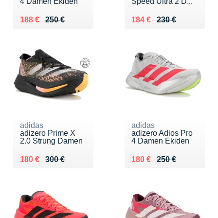
4 Damen Ekiden
Speed Ultra 2 D...
Au lieu de 250 €
Vendu 188 €
Au lieu de 230 €
Vendu 184 €
188 €
250 €
184 €
230 €
adidas
adidas
adizero Prime X
adizero Adios Pro
2.0 Strung Damen
4 Damen Ekiden
Au lieu de 300 €
Vendu 180 €
Au lieu de 250 €
Vendu 180 €
180 €
300 €
180 €
250 €