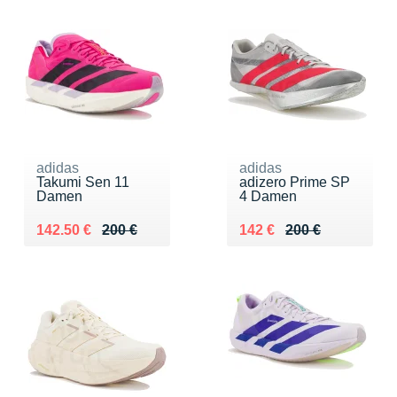
adidas
adidas
Takumi Sen 11
adizero Prime SP
Damen
4 Damen
Au lieu de 200 €
Vendu 142.50 €
Au lieu de 200 €
Vendu 142 €
142.50 €
200 €
142 €
200 €