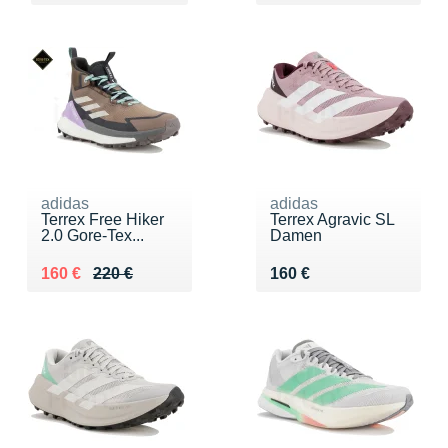
adidas
adidas
Terrex Free Hiker
Terrex Agravic SL
2.0 Gore-Tex...
Damen
Au lieu de 220 €
Vendu 160 €
Vendu 160 €
160 €
220 €
160 €