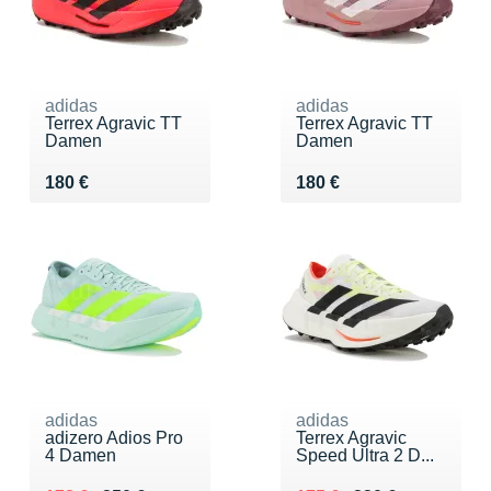
adidas
adidas
Terrex Agravic TT
Terrex Agravic TT
Damen
Damen
Vendu 180 €
Vendu 180 €
180 €
180 €
adidas
adidas
adizero Adios Pro
Terrex Agravic
4 Damen
Speed Ultra 2 D...