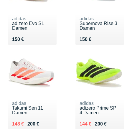
adidas
adidas
adizero Evo SL
Supernova Rise 3
Damen
Damen
Vendu 150 €
Vendu 150 €
150 €
150 €
adidas
adidas
Takumi Sen 11
adizero Prime SP
Damen
4 Damen
Au lieu de 200 €
Vendu 148 €
Au lieu de 200 €
Vendu 144 €
148 €
200 €
144 €
200 €