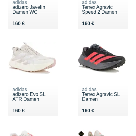
adidas
adidas
adizero Javelin
Terrex Agravic
Damen WC
Speed 2 Damen
Vendu 160 €
Vendu 160 €
160 €
160 €
adidas
adidas
adizero Evo SL
Terrex Agravic SL
ATR Damen
Damen
Vendu 160 €
Vendu 160 €
160 €
160 €