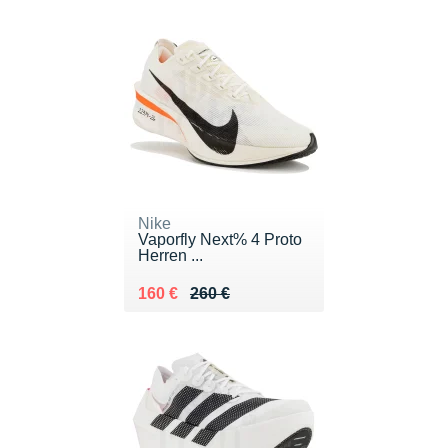
Nike
Vaporfly Next% 4 Proto
Herren ...
Au lieu de 260 €
Vendu 160 €
160 €
260 €