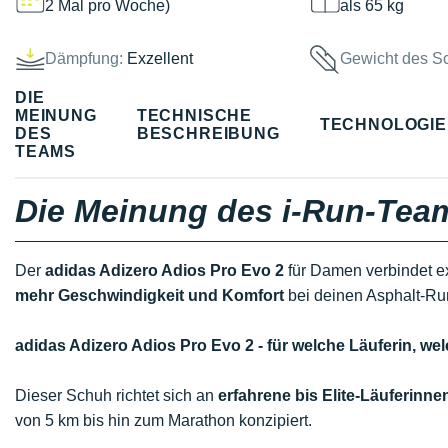
2 Mal pro Woche)
als 65 kg
Dämpfung:
Exzellent
Gewicht des S
DIE
MEINUNG
TECHNISCHE
TECHNOLOGI
DES
BESCHREIBUNG
TEAMS
Die Meinung des i-Run-Tea
Der
adidas Adizero Adios Pro Evo 2
für Damen verbindet ex
mehr Geschwindigkeit und Komfort
bei deinen Asphalt-Ru
adidas Adizero Adios Pro Evo 2 - für welche Läuferin, 
Dieser Schuh richtet sich an
erfahrene bis Elite-Läuferinne
von 5 km bis hin zum Marathon konzipiert.