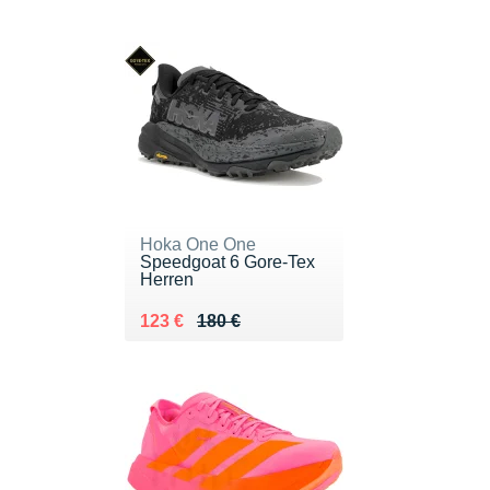
Hoka One One
Speedgoat 6 Gore-Tex
Herren
Au lieu de 180 €
Vendu 123 €
123 €
180 €