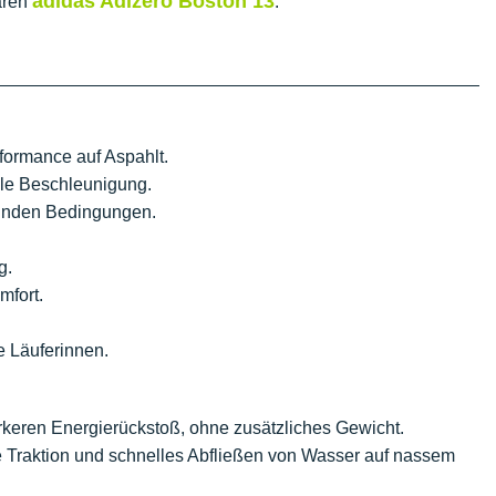
adidas Adizero Boston 13
baren
.
formance auf Aspahlt.
lle Beschleunigung.
selnden Bedingungen.
g.
mfort.
le Läuferinnen.
rkeren Energierückstoß, ohne zusätzliches Gewicht.
e Traktion und schnelles Abfließen von Wasser auf nassem