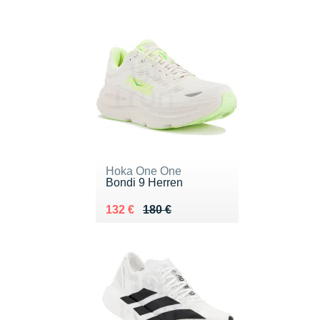
Hoka One One
Bondi 9 Herren
Au lieu de 180 €
Vendu 132 €
132 €
180 €