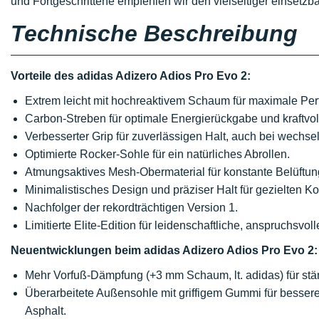
und Fortgeschrittene empfehlen wir den vielseitiger einsetz
Technische Beschreibung
Vorteile des adidas Adizero Adios Pro Evo 2:
Extrem leicht mit hochreaktivem Schaum für maximale Per
Carbon-Streben für optimale Energierückgabe und kraftvo
Verbesserter Grip für zuverlässigen Halt, auch bei wech
Optimierte Rocker-Sohle für ein natürliches Abrollen.
Atmungsaktives Mesh-Obermaterial für konstante Belüftun
Minimalistisches Design und präziser Halt für gezielten Ko
Nachfolger der rekordträchtigen Version 1.
Limitierte Elite-Edition für leidenschaftliche, anspruchsvol
Neuentwicklungen beim adidas Adizero Adios Pro Evo 2:
Mehr Vorfuß-Dämpfung (+3 mm Schaum, lt. adidas) für stä
Überarbeitete Außensohle mit griffigem Gummi für besser
Asphalt.